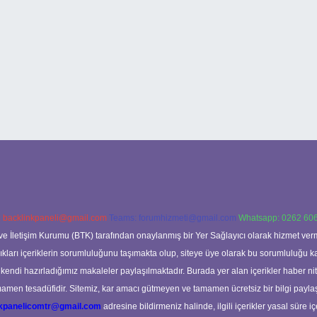
:
backlinkpaneli@gmail.com
Teams:
forumhizmeti@gmail.com
Whatsapp: 0262 606
ve İletişim Kurumu (BTK) tarafından onaylanmış bir Yer Sağlayıcı olarak hizmet verm
rı içeriklerin sorumluluğunu taşımakta olup, siteye üye olarak bu sorumluluğu kabul
a kendi hazırladığımız makaleler paylaşılmaktadır. Burada yer alan içerikler haber 
tamamen tesadüfidir. Sitemiz, kar amacı gütmeyen ve tamamen ücretsiz bir bilgi pay
nkpanelicomtr@gmail.com
adresine bildirmeniz halinde, ilgili içerikler yasal süre iç