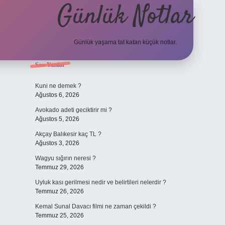
Günlük Notlar
Günlük yaşama tat katan küçük notlar.
Sidebar
Son Yazılar
vdcasino gir
Kuni ne demek ?
Ağustos 6, 2026
Avokado adeti geciktirir mi ?
Ağustos 5, 2026
Akçay Balıkesir kaç TL ?
Ağustos 3, 2026
Wagyu sığırın neresi ?
Temmuz 29, 2026
Uyluk kası gerilmesi nedir ve belirtileri nelerdir ?
Temmuz 26, 2026
Kemal Sunal Davacı filmi ne zaman çekildi ?
Temmuz 25, 2026