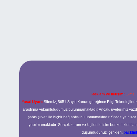
Reklam ve İletişim:
E-mail
Yasal Uyarı:
Sitemiz, 5651 Sayılı Kanun gereğince Bilgi Teknolojileri 
araştırma yükümlülüğümüz bulunmamaktadır. Ancak, üyelerimiz yazdıkla
şahıs şirketi ile hiçbir bağlantısı bulunmamaktadır. Sitede yalnızc
yapılmamaktadır. Gerçek kurum ve kişiler ile isim benzerlikleri 
düşündüğünüz içerikleri,
backli