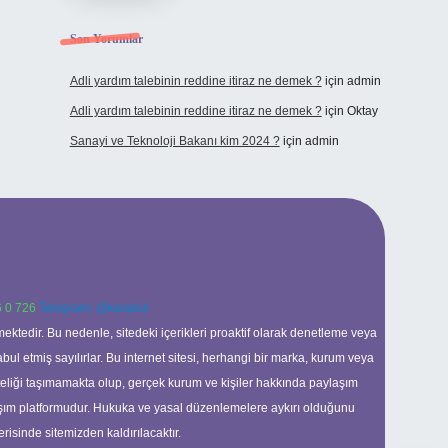
Son Yorumlar
Adli yardım talebinin reddine itiraz ne demek ?
için
admin
Adli yardım talebinin reddine itiraz ne demek ?
için
Oktay
Sanayi ve Teknoloji Bakanı kim 2024 ?
için
admin
 0 726
Telegram: @karabul
ektedir. Bu nedenle, sitedeki içerikleri proaktif olarak denetleme veya
 etmiş sayılırlar. Bu internet sitesi, herhangi bir marka, kurum veya
niteliği taşımamakta olup, gerçek kurum ve kişiler hakkında paylaşım
laşım platformudur. Hukuka ve yasal düzenlemelere aykırı olduğunu
erisinde sitemizden kaldırılacaktır.