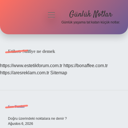
Günlük Notlar
menüyü
aç
Günlük yaşama tat katan küçük notlar.
Anasayfa
Gizlilik Politikası
Etiket:
Sulfiye ne demek
Yasal Uyarı
https://www.estetikforum.com.tr
https://bonaffee.com.tr
https://aresreklam.com.tr
Sitemap
Hakkımızda
Sidebar
Son Yazılar
Doğru üzerindeki noktalara ne denir ?
Ağustos 6, 2026