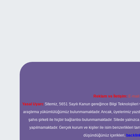
Reklam ve İletişim:
E-mail
Yasal Uyarı:
Sitemiz, 5651 Sayılı Kanun gereğince Bilgi Teknolojileri 
araştırma yükümlülüğümüz bulunmamaktadır. Ancak, üyelerimiz yazdıkla
şahıs şirketi ile hiçbir bağlantısı bulunmamaktadır. Sitede yalnızc
yapılmamaktadır. Gerçek kurum ve kişiler ile isim benzerlikleri 
düşündüğünüz içerikleri,
backli