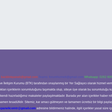
:
backlinkpaneli@gmail.com
Teams:
forumhizmeti@gmail.com
Whatsapp: 0262 606
ve İletişim Kurumu (BTK) tarafından onaylanmış bir Yer Sağlayıcı olarak hizmet verm
rı içeriklerin sorumluluğunu taşımakta olup, siteye üye olarak bu sorumluluğu kabul
a kendi hazırladığımız makaleler paylaşılmaktadır. Burada yer alan içerikler haber 
tamamen tesadüfidir. Sitemiz, kar amacı gütmeyen ve tamamen ücretsiz bir bilgi pay
nkpanelicomtr@gmail.com
adresine bildirmeniz halinde, ilgili içerikler yasal süre iç