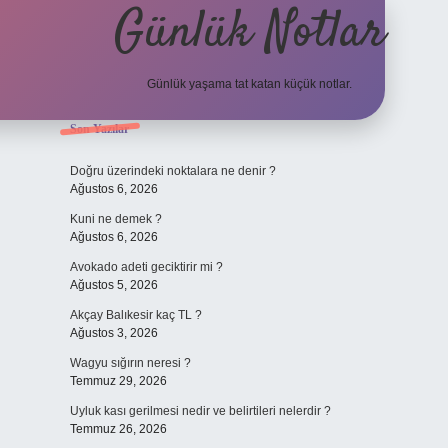
Günlük Notlar
Günlük yaşama tat katan küçük notlar.
Sidebar
Son Yazılar
vdcasino giriş
Doğru üzerindeki noktalara ne denir ?
Ağustos 6, 2026
Kuni ne demek ?
Ağustos 6, 2026
Avokado adeti geciktirir mi ?
Ağustos 5, 2026
Akçay Balıkesir kaç TL ?
Ağustos 3, 2026
Wagyu sığırın neresi ?
Temmuz 29, 2026
Uyluk kası gerilmesi nedir ve belirtileri nelerdir ?
Temmuz 26, 2026