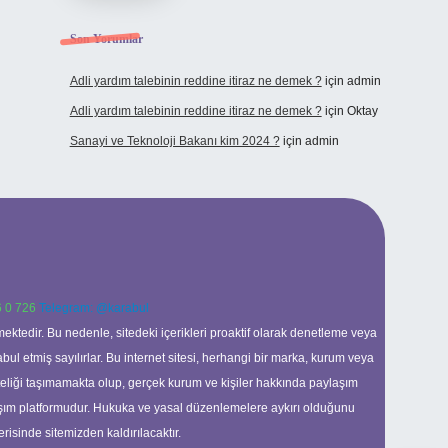
Son Yorumlar
Adli yardım talebinin reddine itiraz ne demek ?
için
admin
Adli yardım talebinin reddine itiraz ne demek ?
için
Oktay
Sanayi ve Teknoloji Bakanı kim 2024 ?
için
admin
 0 726
Telegram: @karabul
ektedir. Bu nedenle, sitedeki içerikleri proaktif olarak denetleme veya
 etmiş sayılırlar. Bu internet sitesi, herhangi bir marka, kurum veya
niteliği taşımamakta olup, gerçek kurum ve kişiler hakkında paylaşım
laşım platformudur. Hukuka ve yasal düzenlemelere aykırı olduğunu
erisinde sitemizden kaldırılacaktır.