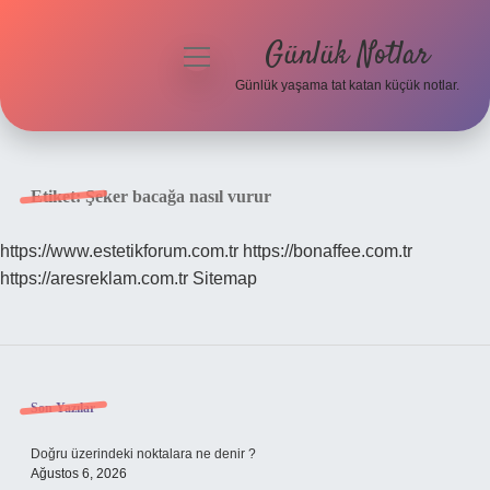
Günlük Notlar
menüyü
aç
Günlük yaşama tat katan küçük notlar.
Anasayfa
Gizlilik Politikası
Etiket:
Şeker bacağa nasıl vurur
Yasal Uyarı
https://www.estetikforum.com.tr
https://bonaffee.com.tr
https://aresreklam.com.tr
Sitemap
Hakkımızda
Sidebar
Son Yazılar
Doğru üzerindeki noktalara ne denir ?
Ağustos 6, 2026