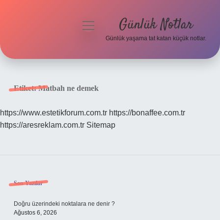
Günlük Notlar
menüyü
aç
Günlük yaşama tat katan küçük notlar.
Anasayfa
Gizlilik Politikası
Etiket:
Matbah ne demek
Yasal Uyarı
https://www.estetikforum.com.tr
https://bonaffee.com.tr
https://aresreklam.com.tr
Sitemap
Hakkımızda
Sidebar
Son Yazılar
Doğru üzerindeki noktalara ne denir ?
Ağustos 6, 2026