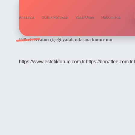
Anasayfa
Gizlilik Politikası
Yasal Uyarı
Hakkımızda
Etiket:
Kraton çiçeği yatak odasına konur mu
https://www.estetikforum.com.tr
https://bonaffee.com.tr