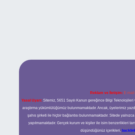
Reklam ve İletişim:
E-mail
Yasal Uyarı:
Sitemiz, 5651 Sayılı Kanun gereğince Bilgi Teknolojileri 
araştırma yükümlülüğümüz bulunmamaktadır. Ancak, üyelerimiz yazdıkla
şahıs şirketi ile hiçbir bağlantısı bulunmamaktadır. Sitede yalnızc
yapılmamaktadır. Gerçek kurum ve kişiler ile isim benzerlikleri 
düşündüğünüz içerikleri,
backli