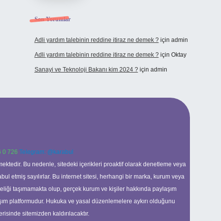
Son Yorumlar
Adli yardım talebinin reddine itiraz ne demek ?
için
admin
Adli yardım talebinin reddine itiraz ne demek ?
için
Oktay
Sanayi ve Teknoloji Bakanı kim 2024 ?
için
admin
 0 726
Telegram: @karabul
ektedir. Bu nedenle, sitedeki içerikleri proaktif olarak denetleme veya
 etmiş sayılırlar. Bu internet sitesi, herhangi bir marka, kurum veya
niteliği taşımamakta olup, gerçek kurum ve kişiler hakkında paylaşım
laşım platformudur. Hukuka ve yasal düzenlemelere aykırı olduğunu
erisinde sitemizden kaldırılacaktır.