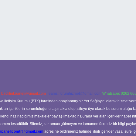
:
backlinkpaneli@gmail.com
Teams:
forumhizmeti@gmail.com
Whatsapp: 0262 606
ve İletişim Kurumu (BTK) tarafından onaylanmış bir Yer Sağlayıcı olarak hizmet verm
rı içeriklerin sorumluluğunu taşımakta olup, siteye üye olarak bu sorumluluğu kabul
a kendi hazırladığımız makaleler paylaşılmaktadır. Burada yer alan içerikler haber 
tamamen tesadüfidir. Sitemiz, kar amacı gütmeyen ve tamamen ücretsiz bir bilgi pay
nkpanelicomtr@gmail.com
adresine bildirmeniz halinde, ilgili içerikler yasal süre iç