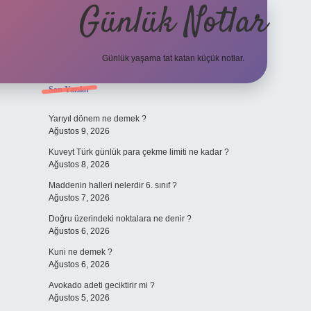
Günlük Notlar
Günlük yaşama tat katan küçük notlar.
Sidebar
Son Yazılar
vdcasino gir
Yarıyıl dönem ne demek ?
Ağustos 9, 2026
Kuveyt Türk günlük para çekme limiti ne kadar ?
Ağustos 8, 2026
Maddenin halleri nelerdir 6. sınıf ?
Ağustos 7, 2026
Doğru üzerindeki noktalara ne denir ?
Ağustos 6, 2026
Kuni ne demek ?
Ağustos 6, 2026
Avokado adeti geciktirir mi ?
Ağustos 5, 2026