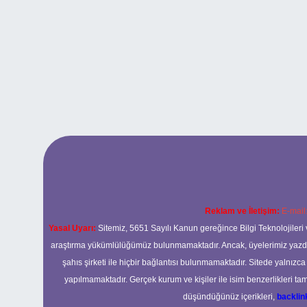
Reklam ve İletişim:
E-mail
Yasal Uyarı:
Sitemiz, 5651 Sayılı Kanun gereğince Bilgi Teknolojileri 
araştırma yükümlülüğümüz bulunmamaktadır. Ancak, üyelerimiz yazdıkla
şahıs şirketi ile hiçbir bağlantısı bulunmamaktadır. Sitede yalnızc
yapılmamaktadır. Gerçek kurum ve kişiler ile isim benzerlikleri 
düşündüğünüz içerikleri,
backli