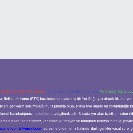
:
backlinkpaneli@gmail.com
Teams:
forumhizmeti@gmail.com
Whatsapp: 0262 606
ve İletişim Kurumu (BTK) tarafından onaylanmış bir Yer Sağlayıcı olarak hizmet verm
rı içeriklerin sorumluluğunu taşımakta olup, siteye üye olarak bu sorumluluğu kabul
a kendi hazırladığımız makaleler paylaşılmaktadır. Burada yer alan içerikler haber 
tamamen tesadüfidir. Sitemiz, kar amacı gütmeyen ve tamamen ücretsiz bir bilgi pay
nkpanelicomtr@gmail.com
adresine bildirmeniz halinde, ilgili içerikler yasal süre iç