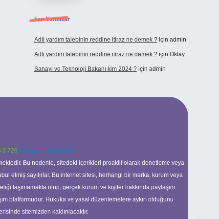
Son Yorumlar
Adli yardım talebinin reddine itiraz ne demek ?
için
admin
Adli yardım talebinin reddine itiraz ne demek ?
için
Oktay
Sanayi ve Teknoloji Bakanı kim 2024 ?
için
admin
 0 726
Telegram: @karabul
ektedir. Bu nedenle, sitedeki içerikleri proaktif olarak denetleme veya
 etmiş sayılırlar. Bu internet sitesi, herhangi bir marka, kurum veya
niteliği taşımamakta olup, gerçek kurum ve kişiler hakkında paylaşım
laşım platformudur. Hukuka ve yasal düzenlemelere aykırı olduğunu
erisinde sitemizden kaldırılacaktır.