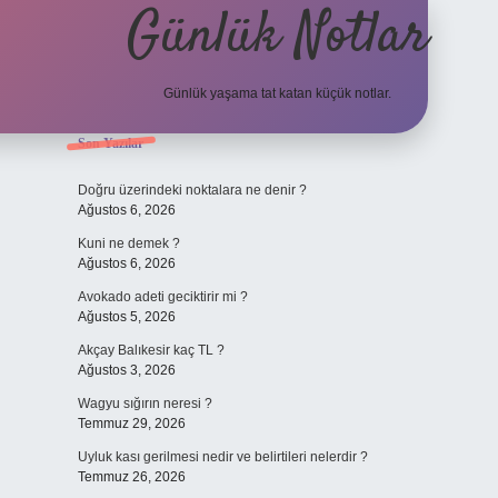
Günlük Notlar
Günlük yaşama tat katan küçük notlar.
Sidebar
Son Yazılar
vdcasino giriş
Doğru üzerindeki noktalara ne denir ?
Ağustos 6, 2026
Kuni ne demek ?
Ağustos 6, 2026
Avokado adeti geciktirir mi ?
Ağustos 5, 2026
Akçay Balıkesir kaç TL ?
Ağustos 3, 2026
Wagyu sığırın neresi ?
Temmuz 29, 2026
Uyluk kası gerilmesi nedir ve belirtileri nelerdir ?
Temmuz 26, 2026