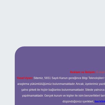
Reklam ve İletişim:
E-mail
Yasal Uyarı:
Sitemiz, 5651 Sayılı Kanun gereğince Bilgi Teknolojileri 
araştırma yükümlülüğümüz bulunmamaktadır. Ancak, üyelerimiz yazdıkla
şahıs şirketi ile hiçbir bağlantısı bulunmamaktadır. Sitede yalnızc
yapılmamaktadır. Gerçek kurum ve kişiler ile isim benzerlikleri 
düşündüğünüz içerikleri,
backli