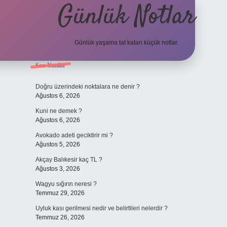
Günlük Notlar
Günlük yaşama tat katan küçük notlar.
Sidebar
Son Yazılar
vdcasino giriş
Doğru üzerindeki noktalara ne denir ?
Ağustos 6, 2026
Kuni ne demek ?
Ağustos 6, 2026
Avokado adeti geciktirir mi ?
Ağustos 5, 2026
Akçay Balıkesir kaç TL ?
Ağustos 3, 2026
Wagyu sığırın neresi ?
Temmuz 29, 2026
Uyluk kası gerilmesi nedir ve belirtileri nelerdir ?
Temmuz 26, 2026