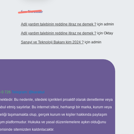
Son Yorumlar
Adli yardım talebinin reddine itiraz ne demek ?
için
admin
Adli yardım talebinin reddine itiraz ne demek ?
için
Oktay
Sanayi ve Teknoloji Bakanı kim 2024 ?
için
admin
 0 726
Telegram: @karabul
ektedir. Bu nedenle, sitedeki içerikleri proaktif olarak denetleme veya
 etmiş sayılırlar. Bu internet sitesi, herhangi bir marka, kurum veya
niteliği taşımamakta olup, gerçek kurum ve kişiler hakkında paylaşım
laşım platformudur. Hukuka ve yasal düzenlemelere aykırı olduğunu
erisinde sitemizden kaldırılacaktır.