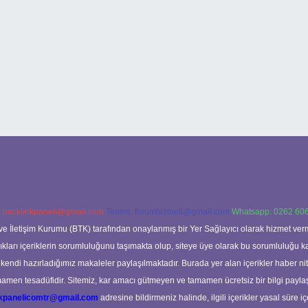
:
backlinkpaneli@gmail.com
Teams:
forumhizmeti@gmail.com
Whatsapp: 0262 606
ve İletişim Kurumu (BTK) tarafından onaylanmış bir Yer Sağlayıcı olarak hizmet verm
rı içeriklerin sorumluluğunu taşımakta olup, siteye üye olarak bu sorumluluğu kabul
a kendi hazırladığımız makaleler paylaşılmaktadır. Burada yer alan içerikler haber 
tamamen tesadüfidir. Sitemiz, kar amacı gütmeyen ve tamamen ücretsiz bir bilgi pay
nkpanelicomtr@gmail.com
adresine bildirmeniz halinde, ilgili içerikler yasal süre iç