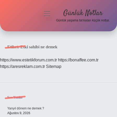
Günlük Notlar
menüyü
aç
Günlük yaşama tat katan küçük notlar.
Anasayfa
Gizlilik Politikası
Etiket:
Etki sahibi ne demek
Yasal Uyarı
https://www.estetikforum.com.tr
https://bonaffee.com.tr
https://aresreklam.com.tr
Sitemap
Hakkımızda
Sidebar
Son Yazılar
Yarıyıl dönem ne demek ?
Ağustos 9, 2026