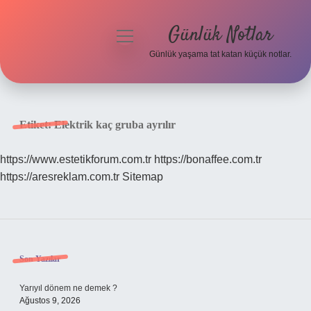
Günlük Notlar
menüyü
aç
Günlük yaşama tat katan küçük notlar.
Anasayfa
Gizlilik Politikası
Etiket:
Elektrik kaç gruba ayrılır
Yasal Uyarı
https://www.estetikforum.com.tr
https://bonaffee.com.tr
https://aresreklam.com.tr
Sitemap
Hakkımızda
Sidebar
Son Yazılar
Yarıyıl dönem ne demek ?
Ağustos 9, 2026