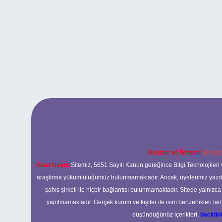
Reklam ve İletişim:
E-mail
Yasal Uyarı:
Sitemiz, 5651 Sayılı Kanun gereğince Bilgi Teknolojileri 
araştırma yükümlülüğümüz bulunmamaktadır. Ancak, üyelerimiz yazdıkla
şahıs şirketi ile hiçbir bağlantısı bulunmamaktadır. Sitede yalnızc
yapılmamaktadır. Gerçek kurum ve kişiler ile isim benzerlikleri 
düşündüğünüz içerikleri,
backli