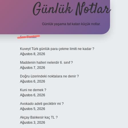
Günlük Notlar
Günlük yaşama tat katan küçük notlar.
Sidebar
Son Yazılar
vdcasino giriş
Kuveyt Türk günlük para çekme limiti ne kadar ?
Ağustos 8, 2026
Maddenin halleri nelerdir 6. sınıf ?
Ağustos 7, 2026
Doğru üzerindeki noktalara ne denir ?
Ağustos 6, 2026
Kuni ne demek ?
Ağustos 6, 2026
Avokado adeti geciktirir mi ?
Ağustos 5, 2026
Akçay Balıkesir kaç TL ?
Ağustos 3, 2026