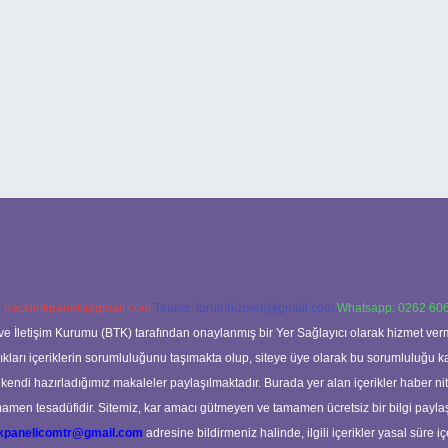
:
backlinkpaneli@gmail.com
Teams:
forumhizmeti@gmail.com
Whatsapp: 0262 606
ve İletişim Kurumu (BTK) tarafından onaylanmış bir Yer Sağlayıcı olarak hizmet verm
rı içeriklerin sorumluluğunu taşımakta olup, siteye üye olarak bu sorumluluğu kabul
a kendi hazırladığımız makaleler paylaşılmaktadır. Burada yer alan içerikler haber 
tamamen tesadüfidir. Sitemiz, kar amacı gütmeyen ve tamamen ücretsiz bir bilgi pay
nkpanelicomtr@gmail.com
adresine bildirmeniz halinde, ilgili içerikler yasal süre iç