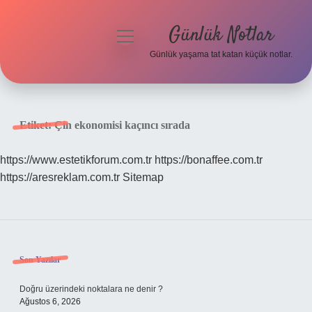
Günlük Notlar
menüyü
aç
Günlük yaşama tat katan küçük notlar.
Anasayfa
Gizlilik Politikası
Etiket:
Çin ekonomisi kaçıncı sırada
Yasal Uyarı
https://www.estetikforum.com.tr
https://bonaffee.com.tr
https://aresreklam.com.tr
Sitemap
Hakkımızda
Sidebar
Son Yazılar
Doğru üzerindeki noktalara ne denir ?
Ağustos 6, 2026