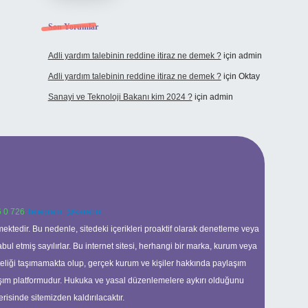
Son Yorumlar
Adli yardım talebinin reddine itiraz ne demek ?
için
admin
Adli yardım talebinin reddine itiraz ne demek ?
için
Oktay
Sanayi ve Teknoloji Bakanı kim 2024 ?
için
admin
 0 726
Telegram: @karabul
ektedir. Bu nedenle, sitedeki içerikleri proaktif olarak denetleme veya
 etmiş sayılırlar. Bu internet sitesi, herhangi bir marka, kurum veya
niteliği taşımamakta olup, gerçek kurum ve kişiler hakkında paylaşım
laşım platformudur. Hukuka ve yasal düzenlemelere aykırı olduğunu
erisinde sitemizden kaldırılacaktır.