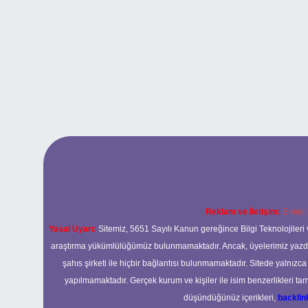
Reklam ve İletişim:
E-mail
Yasal Uyarı:
Sitemiz, 5651 Sayılı Kanun gereğince Bilgi Teknolojileri 
araştırma yükümlülüğümüz bulunmamaktadır. Ancak, üyelerimiz yazdıkla
şahıs şirketi ile hiçbir bağlantısı bulunmamaktadır. Sitede yalnızc
yapılmamaktadır. Gerçek kurum ve kişiler ile isim benzerlikleri 
düşündüğünüz içerikleri,
backli