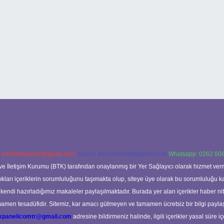
:
backlinkpaneli@gmail.com
Teams:
forumhizmeti@gmail.com
Whatsapp: 0262 606
ve İletişim Kurumu (BTK) tarafından onaylanmış bir Yer Sağlayıcı olarak hizmet verm
rı içeriklerin sorumluluğunu taşımakta olup, siteye üye olarak bu sorumluluğu kabul
a kendi hazırladığımız makaleler paylaşılmaktadır. Burada yer alan içerikler haber 
tamamen tesadüfidir. Sitemiz, kar amacı gütmeyen ve tamamen ücretsiz bir bilgi pay
nkpanelicomtr@gmail.com
adresine bildirmeniz halinde, ilgili içerikler yasal süre iç