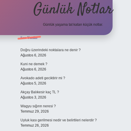
Günlük Notlar
Günlük yaşama tat katan küçük notlar.
Sidebar
Son Yazılar
vdcasino giriş
Doğru üzerindeki noktalara ne denir ?
Ağustos 6, 2026
Kuni ne demek ?
Ağustos 6, 2026
Avokado adeti geciktirir mi ?
Ağustos 5, 2026
Akçay Balıkesir kaç TL ?
Ağustos 3, 2026
Wagyu sığırın neresi ?
Temmuz 29, 2026
Uyluk kası gerilmesi nedir ve belirtileri nelerdir ?
Temmuz 26, 2026