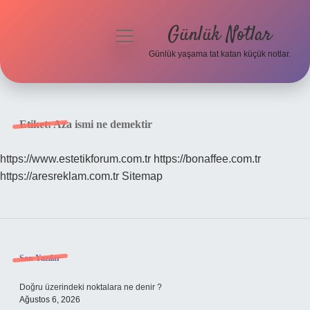
Günlük Notlar
menüyü
aç
Günlük yaşama tat katan küçük notlar.
Anasayfa
Gizlilik Politikası
Etiket:
Aza ismi ne demektir
Yasal Uyarı
https://www.estetikforum.com.tr
https://bonaffee.com.tr
https://aresreklam.com.tr
Sitemap
Hakkımızda
Sidebar
Son Yazılar
Doğru üzerindeki noktalara ne denir ?
Ağustos 6, 2026