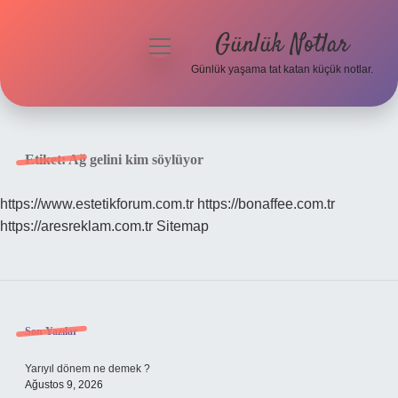
Günlük Notlar
menüyü
aç
Günlük yaşama tat katan küçük notlar.
Anasayfa
Gizlilik Politikası
Etiket:
Ağ gelini kim söylüyor
Yasal Uyarı
https://www.estetikforum.com.tr
https://bonaffee.com.tr
https://aresreklam.com.tr
Sitemap
Hakkımızda
Sidebar
Son Yazılar
Yarıyıl dönem ne demek ?
Ağustos 9, 2026