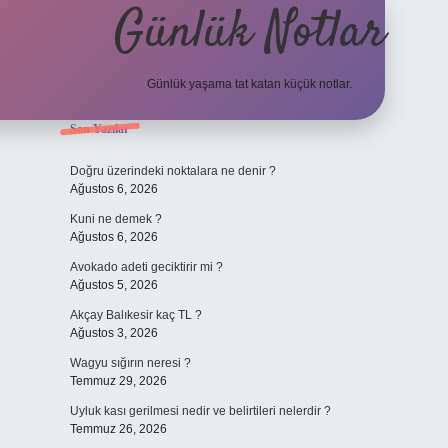
Günlük Notlar
Günlük yaşama tat katan küçük notlar.
Sidebar
Son Yazılar
vdcasino giriş
Doğru üzerindeki noktalara ne denir ?
Ağustos 6, 2026
Kuni ne demek ?
Ağustos 6, 2026
Avokado adeti geciktirir mi ?
Ağustos 5, 2026
Akçay Balıkesir kaç TL ?
Ağustos 3, 2026
Wagyu sığırın neresi ?
Temmuz 29, 2026
Uyluk kası gerilmesi nedir ve belirtileri nelerdir ?
Temmuz 26, 2026