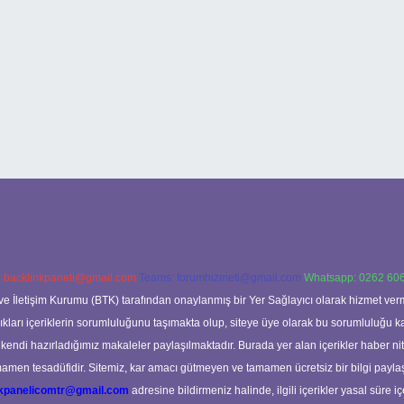
:
backlinkpaneli@gmail.com
Teams:
forumhizmeti@gmail.com
Whatsapp: 0262 606
ve İletişim Kurumu (BTK) tarafından onaylanmış bir Yer Sağlayıcı olarak hizmet verm
rı içeriklerin sorumluluğunu taşımakta olup, siteye üye olarak bu sorumluluğu kabul
a kendi hazırladığımız makaleler paylaşılmaktadır. Burada yer alan içerikler haber 
tamamen tesadüfidir. Sitemiz, kar amacı gütmeyen ve tamamen ücretsiz bir bilgi pay
nkpanelicomtr@gmail.com
adresine bildirmeniz halinde, ilgili içerikler yasal süre iç