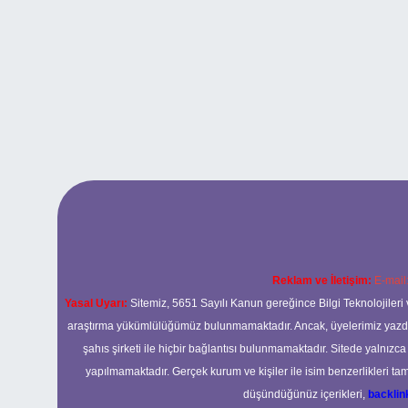
Reklam ve İletişim:
E-mail
Yasal Uyarı:
Sitemiz, 5651 Sayılı Kanun gereğince Bilgi Teknolojileri 
araştırma yükümlülüğümüz bulunmamaktadır. Ancak, üyelerimiz yazdıkla
şahıs şirketi ile hiçbir bağlantısı bulunmamaktadır. Sitede yalnızc
yapılmamaktadır. Gerçek kurum ve kişiler ile isim benzerlikleri 
düşündüğünüz içerikleri,
backli