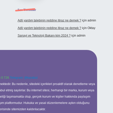
Son Yorumlar
Adli yardım talebinin reddine itiraz ne demek ?
için
admin
Adli yardım talebinin reddine itiraz ne demek ?
için
Oktay
Sanayi ve Teknoloji Bakanı kim 2024 ?
için
admin
 0 726
Telegram: @karabul
ektedir. Bu nedenle, sitedeki içerikleri proaktif olarak denetleme veya
 etmiş sayılırlar. Bu internet sitesi, herhangi bir marka, kurum veya
niteliği taşımamakta olup, gerçek kurum ve kişiler hakkında paylaşım
laşım platformudur. Hukuka ve yasal düzenlemelere aykırı olduğunu
erisinde sitemizden kaldırılacaktır.