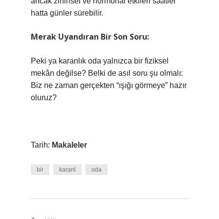
ancak zihinsel ve hormonal etkileri saatler
hatta günler sürebilir.
Merak Uyandıran Bir Son Soru:
Peki ya karanlık oda yalnızca bir fiziksel
mekân değilse? Belki de asıl soru şu olmalı:
Biz ne zaman gerçekten “ışığı görmeye” hazır
oluruz?
Tarih:
Makaleler
bir
karanl
oda