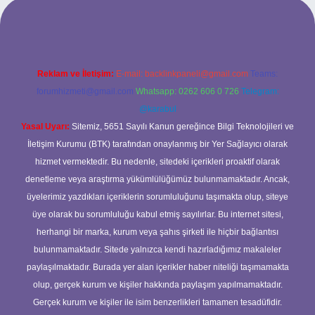
sino giriş
Reklam ve İletişim:
E-mail:
backlinkpaneli@gmail.com
Teams:
forumhizmeti@gmail.com
Whatsapp: 0262 606 0 726
Telegram:
@karabul
Yasal Uyarı:
Sitemiz, 5651 Sayılı Kanun gereğince Bilgi Teknolojileri ve
İletişim Kurumu (BTK) tarafından onaylanmış bir Yer Sağlayıcı olarak
hizmet vermektedir. Bu nedenle, sitedeki içerikleri proaktif olarak
denetleme veya araştırma yükümlülüğümüz bulunmamaktadır. Ancak,
üyelerimiz yazdıkları içeriklerin sorumluluğunu taşımakta olup, siteye
üye olarak bu sorumluluğu kabul etmiş sayılırlar. Bu internet sitesi,
herhangi bir marka, kurum veya şahıs şirketi ile hiçbir bağlantısı
bulunmamaktadır. Sitede yalnızca kendi hazırladığımız makaleler
paylaşılmaktadır. Burada yer alan içerikler haber niteliği taşımamakta
olup, gerçek kurum ve kişiler hakkında paylaşım yapılmamaktadır.
Gerçek kurum ve kişiler ile isim benzerlikleri tamamen tesadüfidir.