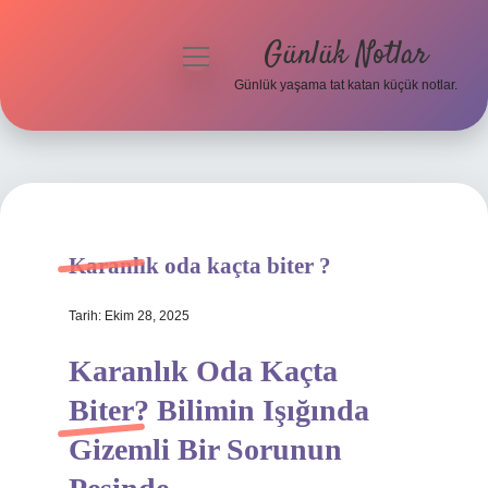
Günlük Notlar
menüyü
aç
Günlük yaşama tat katan küçük notlar.
Anasayfa
Gizlilik Politikası
Yasal Uyarı
Karanlık oda kaçta biter ?
Hakkımızda
Tarih: Ekim 28, 2025
Karanlık Oda Kaçta
Biter? Bilimin Işığında
Gizemli Bir Sorunun