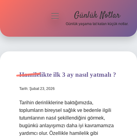
Günlük Notlar
menüyü
aç
Günlük yaşama tat katan küçük notlar.
Anasayfa
Gizlilik Politikası
Yasal Uyarı
Hamilelikte ilk 3 ay nasıl yatmalı ?
Hakkımızda
Tarih: Şubat 23, 2026
Tarihin derinliklerine baktığımızda,
toplumların bireysel sağlık ve bedenle ilgili
tutumlarının nasıl şekillendiğini görmek,
bugünkü anlayışımızı daha iyi kavramamıza
yardımcı olur. Özellikle hamilelik gibi