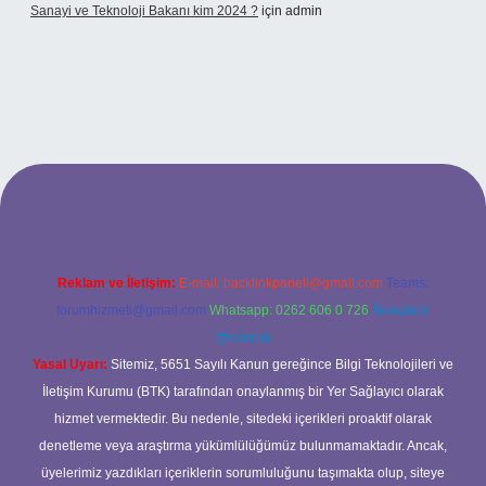
Sanayi ve Teknoloji Bakanı kim 2024 ?
için
admin
o giriş
Reklam ve İletişim:
E-mail:
backlinkpaneli@gmail.com
Teams:
forumhizmeti@gmail.com
Whatsapp: 0262 606 0 726
Telegram:
@karabul
Yasal Uyarı:
Sitemiz, 5651 Sayılı Kanun gereğince Bilgi Teknolojileri ve
İletişim Kurumu (BTK) tarafından onaylanmış bir Yer Sağlayıcı olarak
hizmet vermektedir. Bu nedenle, sitedeki içerikleri proaktif olarak
denetleme veya araştırma yükümlülüğümüz bulunmamaktadır. Ancak,
üyelerimiz yazdıkları içeriklerin sorumluluğunu taşımakta olup, siteye