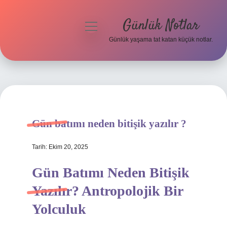
Günlük Notlar
menüyü
aç
Günlük yaşama tat katan küçük notlar.
Anasayfa
Gizlilik Politikası
Yasal Uyarı
Gün batımı neden bitişik yazılır ?
Hakkımızda
Tarih: Ekim 20, 2025
Gün Batımı Neden Bitişik
Yazılır? Antropolojik Bir
Yolculuk