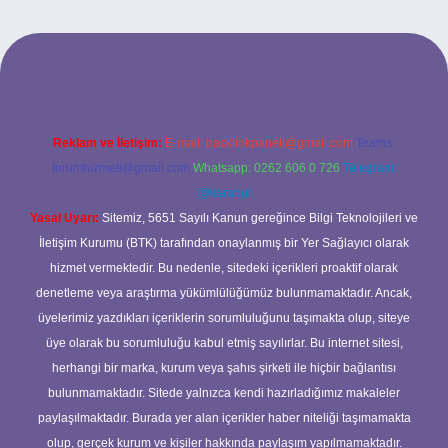
sino giriş
Reklam ve İletişim:
E-mail:
backlinkpaneli@gmail.com
Teams:
forumhizmeti@gmail.com
Whatsapp: 0262 606 0 726
Telegram:
@karabul
Yasal Uyarı:
Sitemiz, 5651 Sayılı Kanun gereğince Bilgi Teknolojileri ve
İletişim Kurumu (BTK) tarafından onaylanmış bir Yer Sağlayıcı olarak
hizmet vermektedir. Bu nedenle, sitedeki içerikleri proaktif olarak
denetleme veya araştırma yükümlülüğümüz bulunmamaktadır. Ancak,
üyelerimiz yazdıkları içeriklerin sorumluluğunu taşımakta olup, siteye
üye olarak bu sorumluluğu kabul etmiş sayılırlar. Bu internet sitesi,
herhangi bir marka, kurum veya şahıs şirketi ile hiçbir bağlantısı
bulunmamaktadır. Sitede yalnızca kendi hazırladığımız makaleler
paylaşılmaktadır. Burada yer alan içerikler haber niteliği taşımamakta
olup, gerçek kurum ve kişiler hakkında paylaşım yapılmamaktadır.