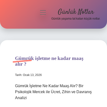
Günlük Notlar
menüyü
aç
Günlük yaşama tat katan küçük notlar.
Anasayfa
Gizlilik Politikası
Yasal Uyarı
Gümrük işletme ne kadar maaş
Hakkımızda
alır ?
Tarih: Ocak 13, 2026
Gümrük İşletme Ne Kadar Maaş Alır? Bir
Psikolojik Mercek ile Ücret, Zihin ve Davranış
Analizi