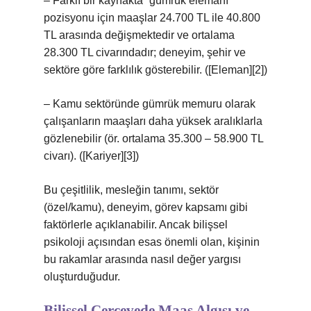
– Farklı bir kaynakta “gümrük elemanı”
pozisyonu için maaşlar 24.700 TL ile 40.800
TL arasında değişmektedir ve ortalama
28.300 TL civarındadır; deneyim, şehir ve
sektöre göre farklılık gösterebilir. ([Eleman][2])
– Kamu sektöründe gümrük memuru olarak
çalışanların maaşları daha yüksek aralıklarla
gözlenebilir (ör. ortalama 35.300 – 58.900 TL
civarı). ([Kariyer][3])
Bu çeşitlilik, mesleğin tanımı, sektör
(özel/kamu), deneyim, görev kapsamı gibi
faktörlerle açıklanabilir. Ancak bilişsel
psikoloji açısından esas önemli olan, kişinin
bu rakamlar arasında nasıl değer yargısı
oluşturduğudur.
Bilişsel Çerçevede Maaş Algısı ve