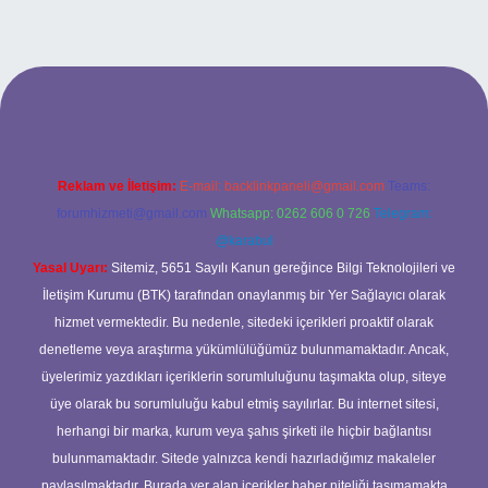
giriş
Reklam ve İletişim:
E-mail:
backlinkpaneli@gmail.com
Teams:
forumhizmeti@gmail.com
Whatsapp: 0262 606 0 726
Telegram:
@karabul
Yasal Uyarı:
Sitemiz, 5651 Sayılı Kanun gereğince Bilgi Teknolojileri ve
İletişim Kurumu (BTK) tarafından onaylanmış bir Yer Sağlayıcı olarak
hizmet vermektedir. Bu nedenle, sitedeki içerikleri proaktif olarak
denetleme veya araştırma yükümlülüğümüz bulunmamaktadır. Ancak,
üyelerimiz yazdıkları içeriklerin sorumluluğunu taşımakta olup, siteye
üye olarak bu sorumluluğu kabul etmiş sayılırlar. Bu internet sitesi,
herhangi bir marka, kurum veya şahıs şirketi ile hiçbir bağlantısı
bulunmamaktadır. Sitede yalnızca kendi hazırladığımız makaleler
paylaşılmaktadır. Burada yer alan içerikler haber niteliği taşımamakta