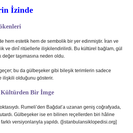
rin İzinde
ökenleri
e hem estetik hem de sembolik bir yer edinmiştir. İran ve
ve dinî ritüellerle ilişkilendirilirdi. Bu kültürel bağlam, gül
olik değer taşımasına neden oldu.
geçer; bu da gülbeşeker gibi bileşik terimlerin sadece
ilişkili olduğunu gösterir.
 Kültürden Bir İmge
m noktasıydı. Rumeli’den Bağdat’a uzanan geniş coğrafyada,
tutardı. Gülbeşeker ise en bilinen reçellerden biri hâline
rklı versiyonlarıyla yapıldı. ([istanbulansiklopedisi.org]