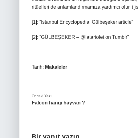
ritüelleri de anlamlandırmamıza yardımcı olur. ([i
[1]: “Istanbul Encyclopedia: Gülbeşeker article”
[2]: “GÜLBEŞEKER – @latartolet on Tumblr”
Tarih:
Makaleler
Önceki Yazı
Falcon hangi hayvan ?
Bir yanıt yazın