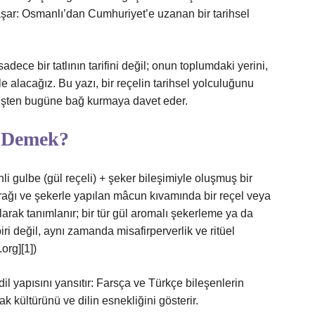
i aşar: Osmanlı’dan Cumhuriyet’e uzanan bir tarihsel
dece bir tatlının tarifini değil; onun toplumdaki yerini,
e alacağız. Bu yazı, bir reçelin tarihsel yolculuğunu
çmişten bugüne bağ kurmaya davet eder.
e Demek?
 gulbe (gül reçeli) + şeker bileşimiyle oluşmuş bir
ağı ve şekerle yapılan mâcun kıvamında bir reçel veya
i olarak tanımlanır; bir tür gül aromalı şekerleme ya da
iri değil, aynı zamanda misafirperverlik ve ritüel
org][1])
 yapısını yansıtır: Farsça ve Türkçe bileşenlerin
 kültürünü ve dilin esnekliğini gösterir.