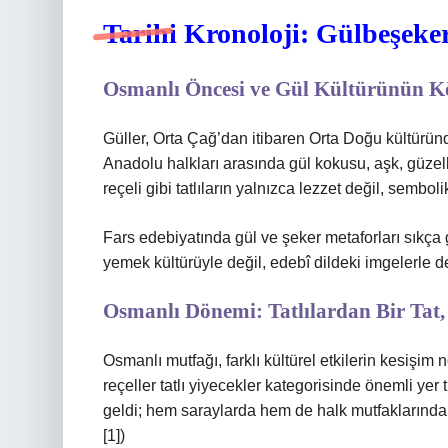
Tarihi Kronoloji: Gülbeşeke
Osmanlı Öncesi ve Gül Kültürünün K
Güller, Orta Çağ’dan itibaren Orta Doğu kültüründ
Anadolu halkları arasında gül kokusu, aşk, güzellik 
reçeli gibi tatlıların yalnızca lezzet değil, semb
Fars edebiyatında gül ve şeker metaforları sıkça 
yemek kültürüyle değil, edebî dildeki imgelerle de 
Osmanlı Dönemi: Tatlılardan Bir Tat,
Osmanlı mutfağı, farklı kültürel etkilerin kesişi
reçeller tatlı yiyecekler kategorisinde önemli yer 
geldi; hem saraylarda hem de halk mutfaklarında fa
[1])