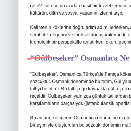
gelir?” sorusu bu açıdan basit bir lezzet terimin
kültürün, dilin ve sosyal yaşamın izlerini taşır.
Kelimenin köklerine doğru adım adım ilerlerken, sa
sembolik değerini ve tarihsel dönüşümlerini de el
kronolojik bir perspektifle anlatırken, okuru ge
“Gülbeşeker” Osmanlıca N
“Gülbeşeker”, Osmanlıca Türkçe’de Farsça kökenli
sözcüktür. Osmanlı döneminde bu terim, Gül yapr
tatlıyı belirtirdi. Bu tatlı çoğu kaynakta gül reçel
reçeldir. Gülbeşeker, yalnızca günlük tatlılardan b
karşılamaların parçasıydı. ([istanbulansiklopedisi.
Bu anlam, kelimenin Osmanlıca dönemine özgü dil
birleşimiyle oluşturulan bu sözcük, dönemin mutfak