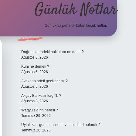
Günlük Notlar
Günlük yaşama tat katan küçük notlar.
Sidebar
Son Yazılar
vdcasino g
Doğru üzerindeki noktalara ne denir ?
Ağustos 6, 2026
Kuni ne demek ?
Ağustos 6, 2026
Avokado adeti geciktirir mi ?
Ağustos 5, 2026
Akçay Balıkesir kaç TL ?
Ağustos 3, 2026
Wagyu sığırın neresi ?
Temmuz 29, 2026
Uyluk kası gerilmesi nedir ve belirtileri nelerdir ?
Temmuz 26, 2026