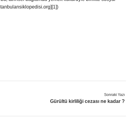
stanbulansiklopedisi.org][1])
Sonraki Yazı
Gürültü kirliliği cezası ne kadar ?