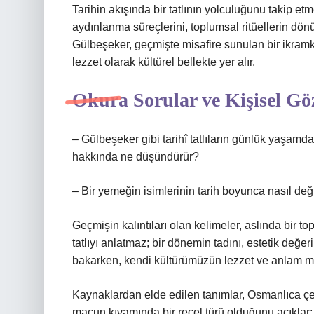
Tarihin akışında bir tatlının yolculuğunu takip etm
aydınlanma süreçlerini, toplumsal ritüellerin dönüş
Gülbeşeker, geçmişte misafire sunulan bir ikram
lezzet olarak kültürel bellekte yer alır.
Okura Sorular ve Kişisel Gö
– Gülbeşeker gibi tarihî tatlıların günlük yaşamd
hakkında ne düşündürür?
– Bir yemeğin isimlerinin tarih boyunca nasıl değiş
Geçmişin kalıntıları olan kelimeler, aslında bir to
tatlıyı anlatmaz; bir dönemin tadını, estetik değeri
bakarken, kendi kültürümüzün lezzet ve anlam mir
Kaynaklardan elde edilen tanımlar, Osmanlıca çe
macun kıvamında bir reçel türü olduğunu açıklar; 