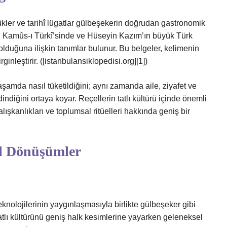
ükler ve tarihî lügatlar gülbeşekerin doğrudan gastronomik
n Kamûs-ı Türkî’sinde ve Hüseyin Kazım’ın büyük Türk
ü olduğuna ilişkin tanımlar bulunur. Bu belgeler, kelimenin
ginleştirir. ([istanbulansiklopedisi.org][1])
şamda nasıl tüketildiğini; aynı zamanda aile, ziyafet ve
indiğini ortaya koyar. Reçellerin tatlı kültürü içinde önemli
lışkanlıkları ve toplumsal ritüelleri hakkında geniş bir
l Dönüşümler
knolojilerinin yaygınlaşmasıyla birlikte gülbeşeker gibi
tatlı kültürünü geniş halk kesimlerine yayarken geleneksel