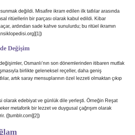
sunmak değildi. Misafire ikram edilen ilk tatlılar arasında
al ritüellerin bir parçası olarak kabul edildi. Kibar
 açar, ardından sade kahve sunulurdu; bu ritüel ikramın
nsiklopedisi.org][1])
nde Değişim
 değişimler, Osmanlı’nın son dönemlerinden itibaren mutfak
şmasıyla birlikte geleneksel reçeller, daha geniş
tlılar, artık saray mensuplarının özel lezzeti olmaktan çıkıp
si olarak edebiyat ve günlük dile yerleşti. Örneğin Reşat
eker metaforik bir lezzet ve duygusal çağrışım olarak
ir. ([tumblr.com][2])
ağlam