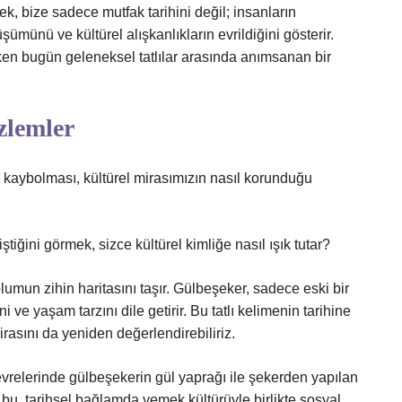
ek, bize sadece mutfak tarihini değil; insanların
ümünü ve kültürel alışkanlıkların evrildiğini gösterir.
ken bugün geleneksel tatlılar arasında anımsanan bir
zlemler
a kaybolması, kültürel mirasımızın nasıl korunduğu
tiğini görmek, sizce kültürel kimliğe nasıl ışık tutar?
plumun zihin haritasını taşır. Gülbeşeker, sadece eski bir
ni ve yaşam tarzını dile getirir. Bu tatlı kelimenin tarihine
asını da yeniden değerlendirebiliriz.
vrelerinde gülbeşekerin gül yaprağı ile şekerden yapılan
bu, tarihsel bağlamda yemek kültürüyle birlikte sosyal