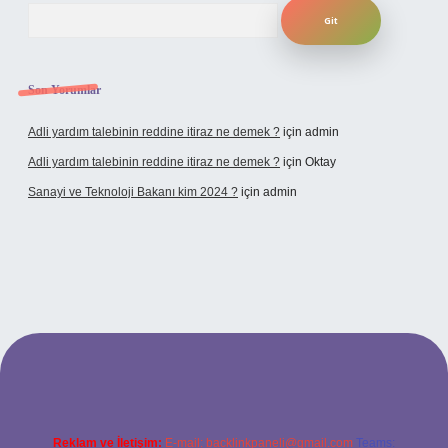
Arama
Son Yorumlar
Adli yardım talebinin reddine itiraz ne demek ?
için
admin
Adli yardım talebinin reddine itiraz ne demek ?
için
Oktay
Sanayi ve Teknoloji Bakanı kim 2024 ?
için
admin
o giriş
Reklam ve İletişim:
E-mail:
backlinkpaneli@gmail.com
Teams: