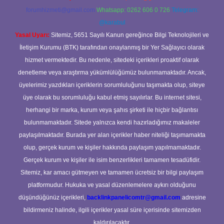
forumhizmeti@gmail.com
Whatsapp: 0262 606 0 726
Telegram:
@karabul
Yasal Uyarı:
Sitemiz, 5651 Sayılı Kanun gereğince Bilgi Teknolojileri ve
İletişim Kurumu (BTK) tarafından onaylanmış bir Yer Sağlayıcı olarak
hizmet vermektedir. Bu nedenle, sitedeki içerikleri proaktif olarak
denetleme veya araştırma yükümlülüğümüz bulunmamaktadır. Ancak,
üyelerimiz yazdıkları içeriklerin sorumluluğunu taşımakta olup, siteye
üye olarak bu sorumluluğu kabul etmiş sayılırlar. Bu internet sitesi,
herhangi bir marka, kurum veya şahıs şirketi ile hiçbir bağlantısı
bulunmamaktadır. Sitede yalnızca kendi hazırladığımız makaleler
paylaşılmaktadır. Burada yer alan içerikler haber niteliği taşımamakta
olup, gerçek kurum ve kişiler hakkında paylaşım yapılmamaktadır.
Gerçek kurum ve kişiler ile isim benzerlikleri tamamen tesadüfidir.
Sitemiz, kar amacı gütmeyen ve tamamen ücretsiz bir bilgi paylaşım
platformudur. Hukuka ve yasal düzenlemelere aykırı olduğunu
düşündüğünüz içerikleri,
backlinkpanelicomtr@gmail.com
adresine
bildirmeniz halinde, ilgili içerikler yasal süre içerisinde sitemizden
kaldırılacaktır.