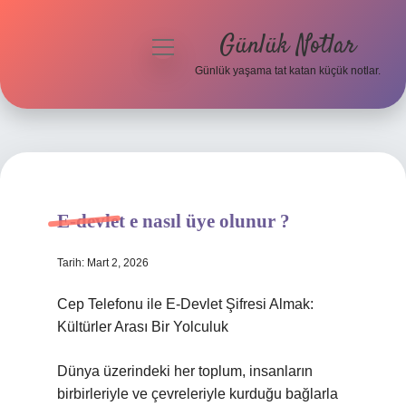
Günlük Notlar
menüyü
aç
Günlük yaşama tat katan küçük notlar.
Anasayfa
Gizlilik Politikası
Yasal Uyarı
E-devlet e nasıl üye olunur ?
Hakkımızda
Tarih: Mart 2, 2026
Cep Telefonu ile E-Devlet Şifresi Almak:
Kültürler Arası Bir Yolculuk
Dünya üzerindeki her toplum, insanların
birbirleriyle ve çevreleriyle kurduğu bağlarla