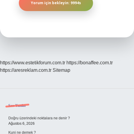
https://www.estetikforum.com.tr
https://bonaffee.com.tr
https://aresreklam.com.tr
Sitemap
Sidebar
Son Yazılar
Doğru üzerindeki noktalara ne denir ?
Ağustos 6, 2026
Kuni ne demek ?