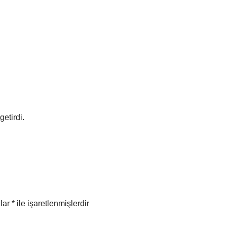
etirdi.
nlar
*
ile işaretlenmişlerdir