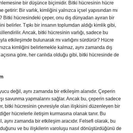
rinlemesine bir düşünce biçimidir. Bitki hücresinin hücre
getirir: Bir varlık, kimliğini yalnızca içsel yapısından mı
mı? Bitki hücresindeki çeper, onu dış dünyadan ayıran bir
ğini belirler. Tıpkı bir insanın toplumdan aldığı kimlik gibi,
llendirilir. Ancak, bitki hücresinin varlığı, sadece bu
yla etkileşimde bulunarak mı varlığını sürdürür? Hücre
lnızca kimliğini belirlemekle kalmaz, aynı zamanda dış
ş açısına göre, her canlıda olduğu gibi, bitki hücresinde de
im
yucu değil, aynı zamanda bir etkileşim alanıdır. Çeperin
e karşı savunma yapmalarını sağlar. Ancak bu, çeperin sadece
 bitki hücresinin çevresiyle olan ilişkisini düzenleyen bir
diğer hücrelerle iletişim kurmasına olanak tanır. Bu
, aynı zamanda bir etkileşim aracıdır. Felsefi olarak, bu
i kurduğunu ve bu ilişkilerin varoluşu nasıl dönüştürdüğünü de