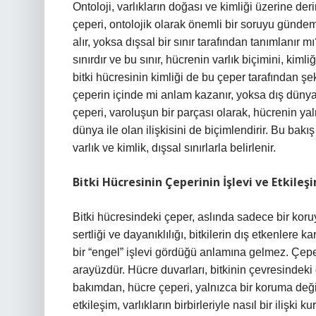
Ontoloji, varlıkların doğası ve kimliği üzerine de
çeperi, ontolojik olarak önemli bir soruyu gündeme 
alır, yoksa dışsal bir sınır tarafından tanımlanır 
sınırdır ve bu sınır, hücrenin varlık biçimini, kimli
bitki hücresinin kimliği de bu çeper tarafından şeki
çeperin içinde mi anlam kazanır, yoksa dış dünya
çeperi, varoluşun bir parçası olarak, hücrenin ya
dünya ile olan ilişkisini de biçimlendirir. Bu bakı
varlık ve kimlik, dışsal sınırlarla belirlenir.
Bitki Hücresinin Çeperinin İşlevi ve Etkileş
Bitki hücresindeki çeper, aslında sadece bir koru
sertliği ve dayanıklılığı, bitkilerin dış etkenler
bir “engel” işlevi gördüğü anlamına gelmez. Çeper,
arayüzdür. Hücre duvarları, bitkinin çevresindeki 
bakımdan, hücre çeperi, yalnızca bir koruma değil
etkileşim, varlıkların birbirleriyle nasıl bir ilişk