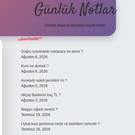
Günlük Notlar
Günlük yaşama tat katan küçük notlar.
Sidebar
Son Yazılar
vdcasino giriş
Doğru üzerindeki noktalara ne denir ?
Ağustos 6, 2026
Kuni ne demek ?
Ağustos 6, 2026
Avokado adeti geciktirir mi ?
Ağustos 5, 2026
Akçay Balıkesir kaç TL ?
Ağustos 3, 2026
Wagyu sığırın neresi ?
Temmuz 29, 2026
Uyluk kası gerilmesi nedir ve belirtileri nelerdir ?
Temmuz 26, 2026