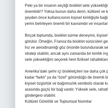
Peki ya bir insanın seçtiği bisiklet sele yüksekliği
önemlidir? Yoksa bunun daha derin, kültürel ve kim
şeyden önce kullanıcısının kişisel kimliğiyle bağla
yerini belirleyen önemli bir kavramdır ve insanları
Birçok toplumda, bisiklet sürme deneyimi, kişisel 
görülür. Örneğin, Fransa’da bisiklet sürücüleri gen
hız ve aerodinamiği göz önünde bulundurarak seçer
strateji olabilir, ancak aynı zamanda bir kimlik inş
sele yüksekliğini seçerek hem fiziksel rahatlıkların
Amerika’daki şehir içi bisikletçileri ise daha çok pr
kadar “farklı” ya da “özel” göründüğü de önemli bir 
kişisel özgürlük ve bağımsızlık sembolü olarak ku
arasında güçlü bir bağ vardır. Yüksek sele, rahatl
göstergesi olabilir.
Kültürel Görelilik ve Toplumsal Normlar