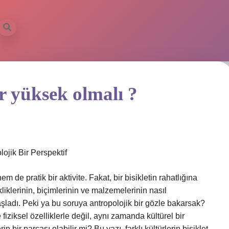
ar yüksek olmalı ?
ojik Bir Perspektif
m de pratik bir aktivite. Fakat, bir bisikletin rahatlığına
ekliklerinin, biçimlerinin ve malzemelerinin nasıl
aşladı. Peki ya bu soruya antropolojik bir gözle bakarsak?
 fiziksel özelliklerle değil, aynı zamanda kültürel bir
n bir parçası olabilir mi? Bu yazı, farklı kültürlerin bisiklet