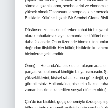
sürme alışkanlıklarını, sembollerini ve ekonomik 
yüksek olmalı?” sorusunu antropolojik bir mercek
Bisikletin Kültürle İlişkisi: Bir Sembol Olarak Bisi
Düşünsenize, bisiklet sürerken rahat bir his yara
olarak rahatlatmaz, aynı zamanda bir kültürel de
daha fazlasıdır. Onun üzerinde binmek, toplumları
doğrudan ilişkilidir. Her kültür, bisikletin kullanımı
biçimlerde şekillendirir.
Örneğin, Hollanda’da bisiklet, bir ulaşım aracı ol
parçası ve toplumsal kimliğin bir yansımasıdır. Şe
yüksekliklerini, kişisel rahatlıklarına göre değil,
görebilirsiniz. Hollanda’da, bisikletin fiziksel rah
zaman bisikletle kat edilen sosyal ritüeller olduğu
Çin’de ise bisiklet, geçiş dönemiyle özdeşleşmişti
bölgelerinde ekonomik eşitsizliklerin sembolü olm