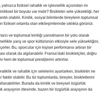
, yalnızca fiziksel rahatlık ve işlevsellik açısından mı
liksel bir boyutu var mıdır? Bisikletin sele yüksekliği, her
ntılı olabilir. Kimlik, sosyal bilimlerde bireylerin toplumsal
n fiziksel ortamla olan etkileşimlerinde sıklıkla görünür.
tarzı ve toplumsal kimliği yansıtmanın bir yolu olarak
ellikle yarış ve spor kültürünün etkisiyle sele yüksekliğini,
ler. Bu, sporcular için kişisel performansı artıran bir
ası olarak da algılanabilir. Fransa’daki bisikletçiler, doğru
ı hem de toplumsal prestijlerini artırırlar.
atiklik ve rahatlık için selelerini ayarlarken, bisikletin ne
faktör olabilir. Bu tür toplumlarda, bireyler, bisikletlerini
llanabilirler. Burada da kimlik ve bireysel özgürlük
ık arayışının ötesinde, bazen bir özgürlük arayışının da