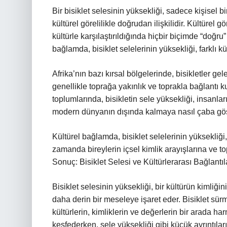
Bir bisiklet selesinin yüksekliği, sadece kişisel 
kültürel görelilikle doğrudan ilişkilidir. Kültürel g
kültürle karşılaştırıldığında hiçbir biçimde “doğr
bağlamda, bisiklet selelerinin yüksekliği, farklı kül
Afrika’nın bazı kırsal bölgelerinde, bisikletler g
genellikle toprağa yakınlık ve toprakla bağlantı k
toplumlarında, bisikletin sele yüksekliği, insanlar
modern dünyanın dışında kalmaya nasıl çaba göste
Kültürel bağlamda, bisiklet selelerinin yüksekliği,
zamanda bireylerin içsel kimlik arayışlarına ve top
Sonuç: Bisiklet Selesi ve Kültürlerarası Bağlantıl
Bisiklet selesinin yüksekliği, bir kültürün kimliği
daha derin bir meseleye işaret eder. Bisiklet sür
kültürlerin, kimliklerin ve değerlerin bir arada har
keşfederken, sele yüksekliği gibi küçük ayrıntıların