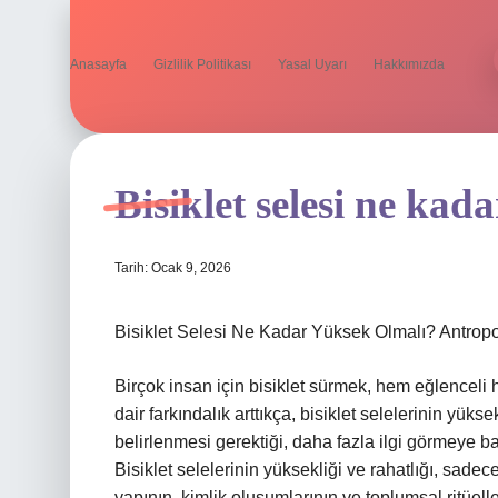
Anasayfa
Gizlilik Politikası
Yasal Uyarı
Hakkımızda
Bisiklet selesi ne kad
Tarih: Ocak 9, 2026
Bisiklet Selesi Ne Kadar Yüksek Olmalı? Antropol
Birçok insan için bisiklet sürmek, hem eğlenceli he
dair farkındalık arttıkça, bisiklet selelerinin yüks
belirlenmesi gerektiği, daha fazla ilgi görmeye b
Bisiklet selelerinin yüksekliği ve rahatlığı, sadece
yapının, kimlik oluşumlarının ve toplumsal ritüelleri