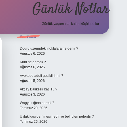
Günlük Notlar
Günlük yaşama tat katan küçük notlar.
Sidebar
Son Yazılar
vdcasino giriş
Doğru üzerindeki noktalara ne denir ?
Ağustos 6, 2026
Kuni ne demek ?
Ağustos 6, 2026
Avokado adeti geciktirir mi ?
Ağustos 5, 2026
Akçay Balıkesir kaç TL ?
Ağustos 3, 2026
Wagyu sığırın neresi ?
Temmuz 29, 2026
Uyluk kası gerilmesi nedir ve belirtileri nelerdir ?
Temmuz 26, 2026