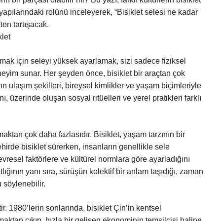
yapılarındaki rolünü inceleyerek, “Bisiklet selesi ne kadar
ten tartışacak.
klet
tmak için seleyi yüksek ayarlamak, sizi sadece fiziksel
neyim sunar. Her şeyden önce, bisiklet bir araçtan çok
n ulaşım şekilleri, bireysel kimlikler ve yaşam biçimleriyle
nı, üzerinde oluşan sosyal ritüelleri ve yerel pratikleri farklı
maktan çok daha fazlasıdır. Bisiklet, yaşam tarzının bir
hirde bisiklet sürerken, insanların genellikle sele
 çevresel faktörlere ve kültürel normlara göre ayarladığını
atlığının yanı sıra, sürüşün kolektif bir anlam taşıdığı, zaman
 söylenebilir.
r. 1980’lerin sonlarında, bisiklet Çin’in kentsel
aktan çıkıp, hızla bir gelişen ekonominin temsilcisi haline