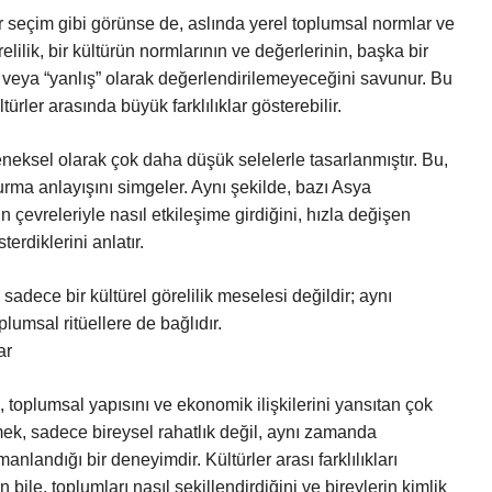
bir seçim gibi görünse de, aslında yerel toplumsal normlar ve
örelilik, bir kültürün normlarının ve değerlerinin, başka bir
u” veya “yanlış” olarak değerlendirilemeyeceğini savunur. Bu
türler arasında büyük farklılıklar gösterebilir.
eleneksel olarak çok daha düşük selelerle tasarlanmıştır. Bu,
urma anlayışını simgeler. Aynı şekilde, bazı Asya
ın çevreleriyle nasıl etkileşime girdiğini, hızla değişen
rdiklerini anlatır.
 sadece bir kültürel görelilik meselesi değildir; aynı
lumsal ritüellere de bağlıdır.
ar
ni, toplumsal yapısını ve ekonomik ilişkilerini yansıtan çok
mek, sadece bireysel rahatlık değil, aynı zamanda
manlandığı bir deneyimdir. Kültürler arası farklılıkları
 bile, toplumları nasıl şekillendirdiğini ve bireylerin kimlik