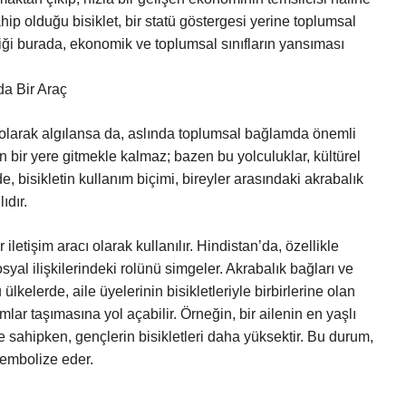
hip olduğu bisiklet, bir statü göstergesi yerine toplumsal
kliği burada, ekonomik ve toplumsal sınıfların yansıması
da Bir Araç
e olarak algılansa da, aslında toplumsal bağlamda önemli
den bir yere gitmekle kalmaz; bazen bu yolculuklar, kültürel
rde, bisikletin kullanım biçimi, bireyler arasındaki akrabalık
ıdır.
r iletişim aracı olarak kullanılır. Hindistan’da, özellikle
sosyal ilişkilerindeki rolünü simgeler. Akrabalık bağları ve
u ülkelerde, aile üyelerinin bisikletleriyle birbirlerine olan
mlar taşımasına yol açabilir. Örneğin, bir ailenin en yaşlı
ye sahipken, gençlerin bisikletleri daha yüksektir. Bu durum,
sembolize eder.