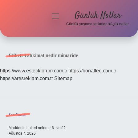
Günlük Notlar
menüyü
aç
Günlük yaşama tat katan küçük notlar.
Anasayfa
Gizlilik Politikası
Etiket:
Tahkimat nedir mimaride
Yasal Uyarı
https://www.estetikforum.com.tr
https://bonaffee.com.tr
https://aresreklam.com.tr
Sitemap
Hakkımızda
Sidebar
Son Yazılar
Maddenin halleri nelerdir 6. sınıf ?
Ağustos 7, 2026