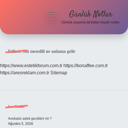
Günlük Notlar
menüyü
aç
Günlük yaşama tat katan küçük notlar.
Anasayfa
Gizlilik Politikası
Etiket:
Söz mendili ne anlama gelir
Yasal Uyarı
https://www.estetikforum.com.tr
https://bonaffee.com.tr
https://aresreklam.com.tr
Sitemap
Hakkımızda
Sidebar
Son Yazılar
Avokado adeti geciktirir mi ?
Ağustos 5, 2026