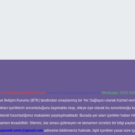
:
backlinkpaneli@gmail.com
Teams:
forumhizmeti@gmail.com
Whatsapp: 0262 606
ve İletişim Kurumu (BTK) tarafından onaylanmış bir Yer Sağlayıcı olarak hizmet verm
rı içeriklerin sorumluluğunu taşımakta olup, siteye üye olarak bu sorumluluğu kabul
a kendi hazırladığımız makaleler paylaşılmaktadır. Burada yer alan içerikler haber 
tamamen tesadüfidir. Sitemiz, kar amacı gütmeyen ve tamamen ücretsiz bir bilgi pay
nkpanelicomtr@gmail.com
adresine bildirmeniz halinde, ilgili içerikler yasal süre iç