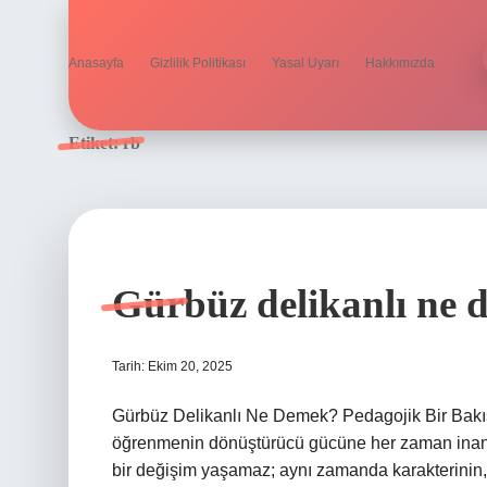
Anasayfa
Gizlilik Politikası
Yasal Uyarı
Hakkımızda
Etiket:
rb
Gürbüz delikanlı ne 
Tarih: Ekim 20, 2025
Gürbüz Delikanlı Ne Demek? Pedagojik Bir Bakışla
öğrenmenin dönüştürücü gücüne her zaman inanır
bir değişim yaşamaz; aynı zamanda karakterinin, t