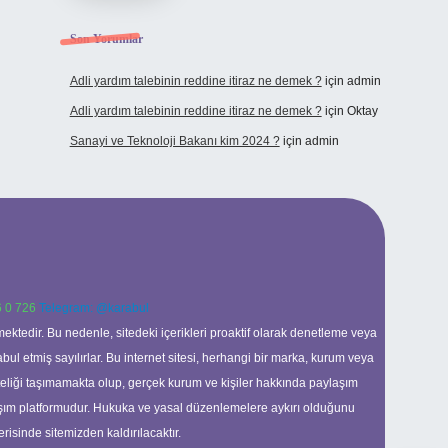
Son Yorumlar
Adli yardım talebinin reddine itiraz ne demek ?
için
admin
Adli yardım talebinin reddine itiraz ne demek ?
için
Oktay
Sanayi ve Teknoloji Bakanı kim 2024 ?
için
admin
 0 726
Telegram: @karabul
ektedir. Bu nedenle, sitedeki içerikleri proaktif olarak denetleme veya
 etmiş sayılırlar. Bu internet sitesi, herhangi bir marka, kurum veya
niteliği taşımamakta olup, gerçek kurum ve kişiler hakkında paylaşım
laşım platformudur. Hukuka ve yasal düzenlemelere aykırı olduğunu
erisinde sitemizden kaldırılacaktır.