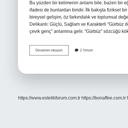
Bu yüzden bir kelimenin anlamı bile, bazen bir eğit
ifadesi de bunlardan biridir. İlk bakışta fiziksel
bireysel gelişim, öz farkındalık ve toplumsal değ
Delikanlı: Güçlü, Sağlam ve Karakterli “Gürbüz deli
çevik genç” anlamına gelir. “Gürbüz” sözcüğü k
Gürbüz
Devamını okuyun
2 Yorum
delikanlı
ne
demek
?
https://www.estetikforum.com.tr
https://bonaffee.com.tr