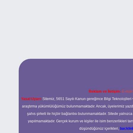
Reklam ve İletişim:
E-mail
Yasal Uyarı:
Sitemiz, 5651 Sayılı Kanun gereğince Bilgi Teknolojileri 
araştırma yükümlülüğümüz bulunmamaktadır. Ancak, üyelerimiz yazdıkla
şahıs şirketi ile hiçbir bağlantısı bulunmamaktadır. Sitede yalnızc
yapılmamaktadır. Gerçek kurum ve kişiler ile isim benzerlikleri 
düşündüğünüz içerikleri,
backli