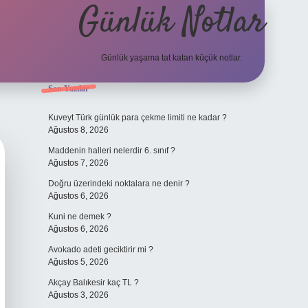
Günlük Notlar
Günlük yaşama tat katan küçük notlar.
Sidebar
Son Yazılar
vdcasino giriş
Kuveyt Türk günlük para çekme limiti ne kadar ?
Ağustos 8, 2026
Maddenin halleri nelerdir 6. sınıf ?
Ağustos 7, 2026
Doğru üzerindeki noktalara ne denir ?
Ağustos 6, 2026
Kuni ne demek ?
Ağustos 6, 2026
Avokado adeti geciktirir mi ?
Ağustos 5, 2026
Akçay Balıkesir kaç TL ?
Ağustos 3, 2026