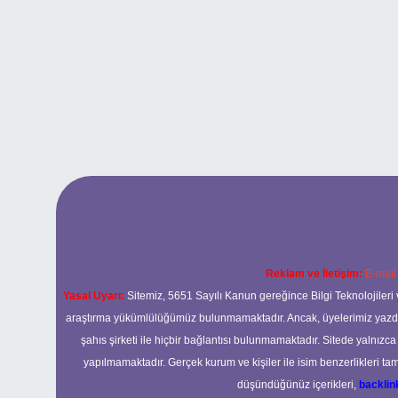
Reklam ve İletişim:
E-mail
Yasal Uyarı:
Sitemiz, 5651 Sayılı Kanun gereğince Bilgi Teknolojileri 
araştırma yükümlülüğümüz bulunmamaktadır. Ancak, üyelerimiz yazdıkla
şahıs şirketi ile hiçbir bağlantısı bulunmamaktadır. Sitede yalnızc
yapılmamaktadır. Gerçek kurum ve kişiler ile isim benzerlikleri 
düşündüğünüz içerikleri,
backli