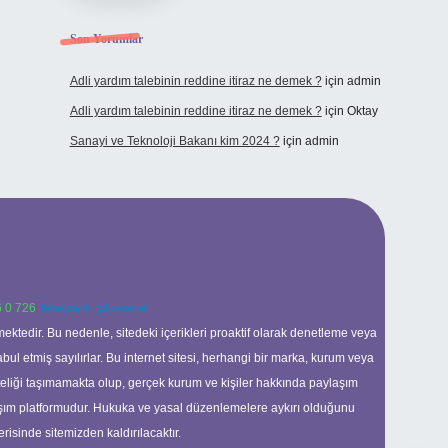
Son Yorumlar
Adli yardım talebinin reddine itiraz ne demek ?
için
admin
Adli yardım talebinin reddine itiraz ne demek ?
için
Oktay
Sanayi ve Teknoloji Bakanı kim 2024 ?
için
admin
 0 726
Telegram: @karabul
ektedir. Bu nedenle, sitedeki içerikleri proaktif olarak denetleme veya
 etmiş sayılırlar. Bu internet sitesi, herhangi bir marka, kurum veya
niteliği taşımamakta olup, gerçek kurum ve kişiler hakkında paylaşım
laşım platformudur. Hukuka ve yasal düzenlemelere aykırı olduğunu
erisinde sitemizden kaldırılacaktır.