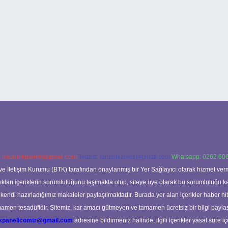
:
backlinkpaneli@gmail.com
Teams:
forumhizmeti@gmail.com
Whatsapp: 0262 606
ve İletişim Kurumu (BTK) tarafından onaylanmış bir Yer Sağlayıcı olarak hizmet verm
rı içeriklerin sorumluluğunu taşımakta olup, siteye üye olarak bu sorumluluğu kabul
a kendi hazırladığımız makaleler paylaşılmaktadır. Burada yer alan içerikler haber 
tamamen tesadüfidir. Sitemiz, kar amacı gütmeyen ve tamamen ücretsiz bir bilgi pay
nkpanelicomtr@gmail.com
adresine bildirmeniz halinde, ilgili içerikler yasal süre iç