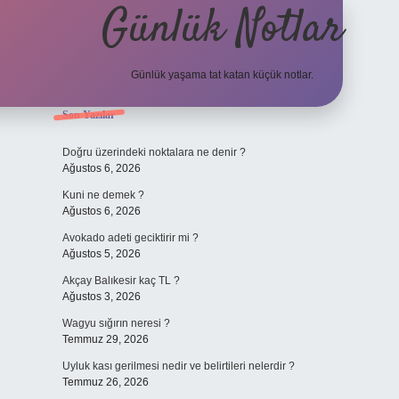
Günlük Notlar
Günlük yaşama tat katan küçük notlar.
Sidebar
Son Yazılar
vdcasino gir
Doğru üzerindeki noktalara ne denir ?
Ağustos 6, 2026
Kuni ne demek ?
Ağustos 6, 2026
Avokado adeti geciktirir mi ?
Ağustos 5, 2026
Akçay Balıkesir kaç TL ?
Ağustos 3, 2026
Wagyu sığırın neresi ?
Temmuz 29, 2026
Uyluk kası gerilmesi nedir ve belirtileri nelerdir ?
Temmuz 26, 2026