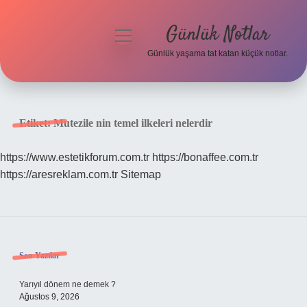
Günlük Notlar
menüyü
aç
Günlük yaşama tat katan küçük notlar.
Anasayfa
Gizlilik Politikası
Etiket:
Mutezile nin temel ilkeleri nelerdir
Yasal Uyarı
https://www.estetikforum.com.tr
https://bonaffee.com.tr
https://aresreklam.com.tr
Sitemap
Hakkımızda
Sidebar
Son Yazılar
Yarıyıl dönem ne demek ?
Ağustos 9, 2026