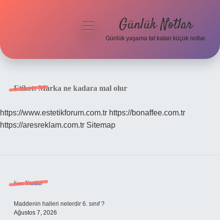
Günlük Notlar
menüyü
aç
Günlük yaşama tat katan küçük notlar.
Anasayfa
Gizlilik Politikası
Etiket:
Marka ne kadara mal olur
Yasal Uyarı
https://www.estetikforum.com.tr
https://bonaffee.com.tr
https://aresreklam.com.tr
Sitemap
Hakkımızda
Sidebar
Son Yazılar
Maddenin halleri nelerdir 6. sınıf ?
Ağustos 7, 2026