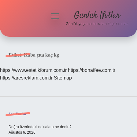
Günlük Notlar
menüyü
aç
Günlük yaşama tat katan küçük notlar.
Anasayfa
Gizlilik Politikası
Etiket:
Kuba çıta kaç kg
Yasal Uyarı
https://www.estetikforum.com.tr
https://bonaffee.com.tr
https://aresreklam.com.tr
Sitemap
Hakkımızda
Sidebar
Son Yazılar
Doğru üzerindeki noktalara ne denir ?
Ağustos 6, 2026