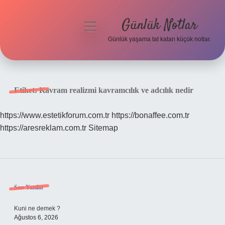
Günlük Notlar
menüyü
aç
Günlük yaşama tat katan küçük notlar.
Anasayfa
Gizlilik Politikası
Etiket:
Kavram realizmi kavramcılık ve adcılık nedir
Yasal Uyarı
https://www.estetikforum.com.tr
https://bonaffee.com.tr
https://aresreklam.com.tr
Sitemap
Hakkımızda
Sidebar
Son Yazılar
Kuni ne demek ?
Ağustos 6, 2026