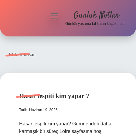
Günlük Notlar
menüyü
aç
Günlük yaşama tat katan küçük notlar.
Anasayfa
Gizlilik Politikası
Etiket:
hasar
Yasal Uyarı
Hakkımızda
Hasar tespiti kim yapar ?
Tarih: Haziran 19, 2026
Hasar tespiti kim yapar? Görünenden daha
karmaşık bir süreç Loire sayfasına hoş