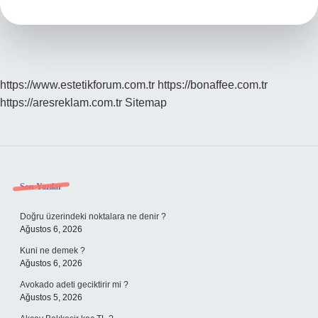
yapar
?
https://www.estetikforum.com.tr
https://bonaffee.com.tr
https://aresreklam.com.tr
Sitemap
Sidebar
Son Yazılar
Doğru üzerindeki noktalara ne denir ?
Ağustos 6, 2026
Kuni ne demek ?
Ağustos 6, 2026
Avokado adeti geciktirir mi ?
Ağustos 5, 2026