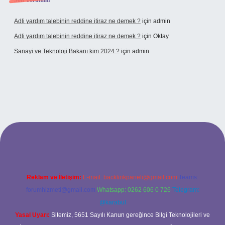
Son Yorumlar
Adli yardım talebinin reddine itiraz ne demek ?
için
admin
Adli yardım talebinin reddine itiraz ne demek ?
için
Oktay
Sanayi ve Teknoloji Bakanı kim 2024 ?
için
admin
no giriş
Reklam ve İletişim:
E-mail:
backlinkpaneli@gmail.com
Teams:
forumhizmeti@gmail.com
Whatsapp: 0262 606 0 726
Telegram:
@karabul
Yasal Uyarı:
Sitemiz, 5651 Sayılı Kanun gereğince Bilgi Teknolojileri ve