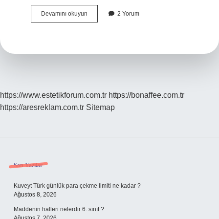
Gaz
Devamını okuyun
2 Yorum
alarm
cihazı
nereye
takılır
?
https://www.estetikforum.com.tr
https://bonaffee.com.tr
https://aresreklam.com.tr
Sitemap
Sidebar
Son Yazılar
Kuveyt Türk günlük para çekme limiti ne kadar ?
Ağustos 8, 2026
Maddenin halleri nelerdir 6. sınıf ?
Ağustos 7, 2026