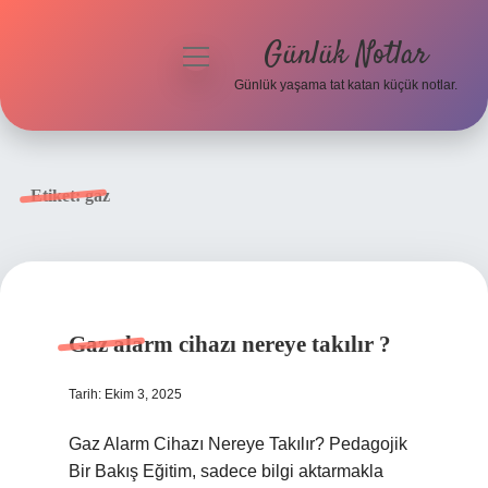
Günlük Notlar
menüyü
aç
Günlük yaşama tat katan küçük notlar.
Anasayfa
Gizlilik Politikası
Etiket:
gaz
Yasal Uyarı
Hakkımızda
Gaz alarm cihazı nereye takılır ?
Tarih: Ekim 3, 2025
Gaz Alarm Cihazı Nereye Takılır? Pedagojik
Bir Bakış Eğitim, sadece bilgi aktarmakla