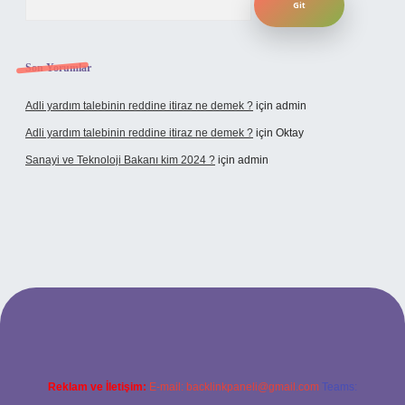
Son Yorumlar
Adli yardım talebinin reddine itiraz ne demek ?
için
admin
Adli yardım talebinin reddine itiraz ne demek ?
için
Oktay
Sanayi ve Teknoloji Bakanı kim 2024 ?
için
admin
dcasino giriş
Reklam ve İletişim:
E-mail:
backlinkpaneli@gmail.com
Teams: