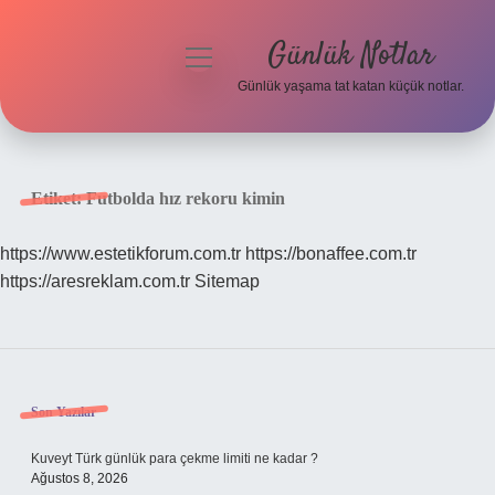
Günlük Notlar
menüyü
aç
Günlük yaşama tat katan küçük notlar.
Anasayfa
Gizlilik Politikası
Etiket:
Futbolda hız rekoru kimin
Yasal Uyarı
https://www.estetikforum.com.tr
https://bonaffee.com.tr
https://aresreklam.com.tr
Sitemap
Hakkımızda
Sidebar
Son Yazılar
Kuveyt Türk günlük para çekme limiti ne kadar ?
Ağustos 8, 2026