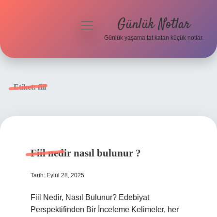
Günlük Notlar
menüyü
aç
Günlük yaşama tat katan küçük notlar.
Anasayfa
Gizlilik Politikası
Etiket:
fiil
Yasal Uyarı
Hakkımızda
Fiil nedir nasıl bulunur ?
Tarih: Eylül 28, 2025
Fiil Nedir, Nasıl Bulunur? Edebiyat
Perspektifinden Bir İnceleme Kelimeler, her