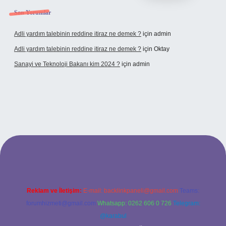
Son Yorumlar
Adli yardım talebinin reddine itiraz ne demek ?
için
admin
Adli yardım talebinin reddine itiraz ne demek ?
için
Oktay
Sanayi ve Teknoloji Bakanı kim 2024 ?
için
admin
vdcasino giriş
Reklam ve İletişim:
E-mail:
backlinkpaneli@gmail.com
Teams:
forumhizmeti@gmail.com
Whatsapp: 0262 606 0 726
Telegram:
@karabul