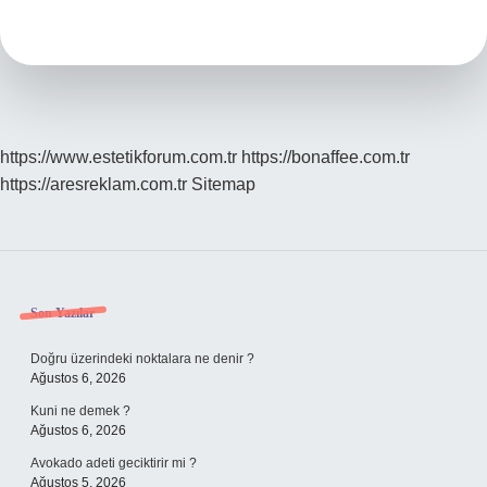
nasıl
bulunur
?
https://www.estetikforum.com.tr
https://bonaffee.com.tr
https://aresreklam.com.tr
Sitemap
Sidebar
Son Yazılar
Doğru üzerindeki noktalara ne denir ?
Ağustos 6, 2026
Kuni ne demek ?
Ağustos 6, 2026
Avokado adeti geciktirir mi ?
Ağustos 5, 2026