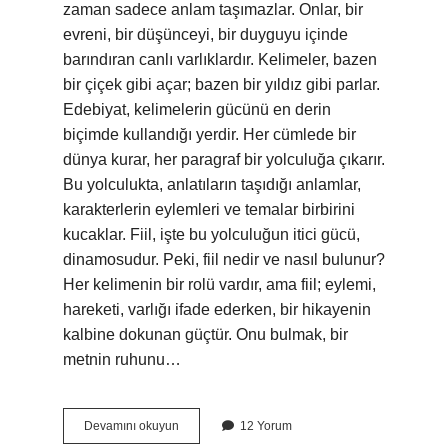
zaman sadece anlam taşımazlar. Onlar, bir
evreni, bir düşünceyi, bir duyguyu içinde
barındıran canlı varlıklardır. Kelimeler, bazen
bir çiçek gibi açar; bazen bir yıldız gibi parlar.
Edebiyat, kelimelerin gücünü en derin
biçimde kullandığı yerdir. Her cümlede bir
dünya kurar, her paragraf bir yolculuğa çıkarır.
Bu yolculukta, anlatıların taşıdığı anlamlar,
karakterlerin eylemleri ve temalar birbirini
kucaklar. Fiil, işte bu yolculuğun itici gücü,
dinamosudur. Peki, fiil nedir ve nasıl bulunur?
Her kelimenin bir rolü vardır, ama fiil; eylemi,
hareketi, varlığı ifade ederken, bir hikayenin
kalbine dokunan güçtür. Onu bulmak, bir
metnin ruhunu…
Fiil
Devamını okuyun
12 Yorum
nedir