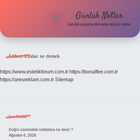
Günlük Notlar
menüyü
aç
Günlük yaşama tat katan küçük notlar.
Anasayfa
Gizlilik Politikası
Etiket:
Ezalar ne demek
Yasal Uyarı
https://www.estetikforum.com.tr
https://bonaffee.com.tr
https://aresreklam.com.tr
Sitemap
Hakkımızda
Sidebar
Son Yazılar
Doğru üzerindeki noktalara ne denir ?
Ağustos 6, 2026