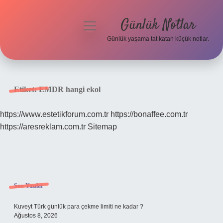
Günlük Notlar
menüyü
aç
Günlük yaşama tat katan küçük notlar.
Anasayfa
Gizlilik Politikası
Etiket:
EMDR hangi ekol
Yasal Uyarı
https://www.estetikforum.com.tr
https://bonaffee.com.tr
https://aresreklam.com.tr
Sitemap
Hakkımızda
Sidebar
Son Yazılar
Kuveyt Türk günlük para çekme limiti ne kadar ?
Ağustos 8, 2026