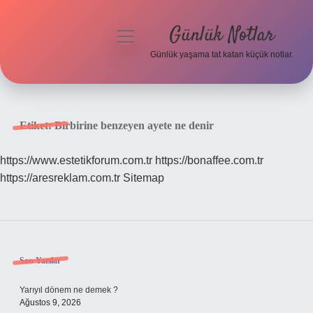
Günlük Notlar
menüyü
aç
Günlük yaşama tat katan küçük notlar.
Anasayfa
Gizlilik Politikası
Etiket:
Birbirine benzeyen ayete ne denir
Yasal Uyarı
https://www.estetikforum.com.tr
https://bonaffee.com.tr
https://aresreklam.com.tr
Sitemap
Hakkımızda
Sidebar
Son Yazılar
Yarıyıl dönem ne demek ?
Ağustos 9, 2026