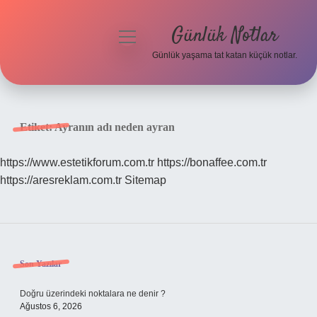
Günlük Notlar
menüyü
aç
Günlük yaşama tat katan küçük notlar.
Anasayfa
Gizlilik Politikası
Etiket:
Ayranın adı neden ayran
Yasal Uyarı
https://www.estetikforum.com.tr
https://bonaffee.com.tr
https://aresreklam.com.tr
Sitemap
Hakkımızda
Sidebar
Son Yazılar
Doğru üzerindeki noktalara ne denir ?
Ağustos 6, 2026