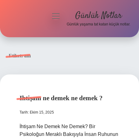
Günlük Notlar
menüyü
aç
Günlük yaşama tat katan küçük notlar.
Anasayfa
Gizlilik Politikası
Etiket:
am
Yasal Uyarı
Hakkımızda
Ihtişam ne demek ne demek ?
Tarih: Ekim 15, 2025
İhtişam Ne Demek Ne Demek? Bir
Psikoloğun Meraklı Bakışıyla İnsan Ruhunun