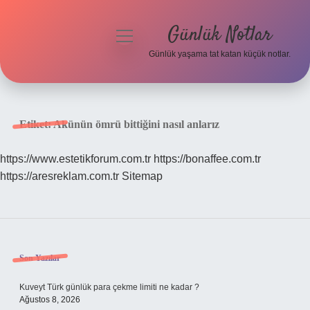
Günlük Notlar
menüyü
aç
Günlük yaşama tat katan küçük notlar.
Anasayfa
Gizlilik Politikası
Etiket:
Akünün ömrü bittiğini nasıl anlarız
Yasal Uyarı
https://www.estetikforum.com.tr
https://bonaffee.com.tr
https://aresreklam.com.tr
Sitemap
Hakkımızda
Sidebar
Son Yazılar
Kuveyt Türk günlük para çekme limiti ne kadar ?
Ağustos 8, 2026