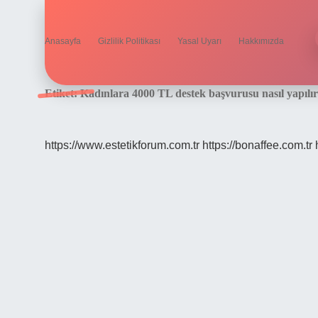
Anasayfa
Gizlilik Politikası
Yasal Uyarı
Hakkımızda
Etiket:
Kadınlara 4000 TL destek başvurusu nasıl yapılır
https://www.estetikforum.com.tr
https://bonaffee.com.tr