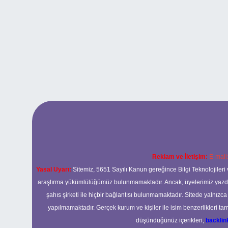
Reklam ve İletişim:
E-mail
Yasal Uyarı:
Sitemiz, 5651 Sayılı Kanun gereğince Bilgi Teknolojileri 
araştırma yükümlülüğümüz bulunmamaktadır. Ancak, üyelerimiz yazdıkla
şahıs şirketi ile hiçbir bağlantısı bulunmamaktadır. Sitede yalnızc
yapılmamaktadır. Gerçek kurum ve kişiler ile isim benzerlikleri 
düşündüğünüz içerikleri,
backli