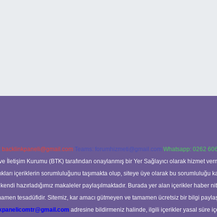
:
backlinkpaneli@gmail.com
Teams:
forumhizmeti@gmail.com
Whatsapp: 0262 606
ve İletişim Kurumu (BTK) tarafından onaylanmış bir Yer Sağlayıcı olarak hizmet verm
rı içeriklerin sorumluluğunu taşımakta olup, siteye üye olarak bu sorumluluğu kabul
a kendi hazırladığımız makaleler paylaşılmaktadır. Burada yer alan içerikler haber 
tamamen tesadüfidir. Sitemiz, kar amacı gütmeyen ve tamamen ücretsiz bir bilgi pay
nkpanelicomtr@gmail.com
adresine bildirmeniz halinde, ilgili içerikler yasal süre iç