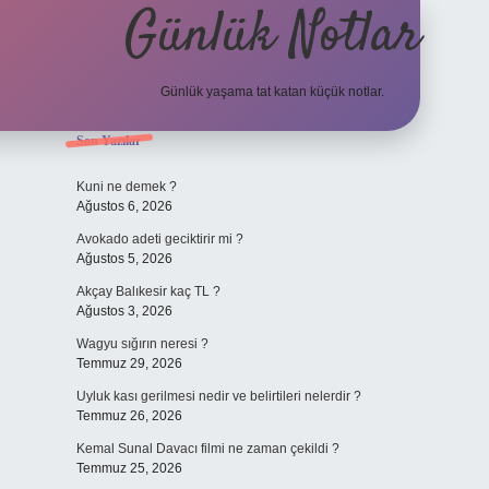
Günlük Notlar
Günlük yaşama tat katan küçük notlar.
Sidebar
Son Yazılar
vdcasino gir
Kuni ne demek ?
Ağustos 6, 2026
Avokado adeti geciktirir mi ?
Ağustos 5, 2026
Akçay Balıkesir kaç TL ?
Ağustos 3, 2026
Wagyu sığırın neresi ?
Temmuz 29, 2026
Uyluk kası gerilmesi nedir ve belirtileri nelerdir ?
Temmuz 26, 2026
Kemal Sunal Davacı filmi ne zaman çekildi ?
Temmuz 25, 2026