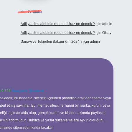
Son Yorumlar
Adli yardım talebinin reddine itiraz ne demek ?
için
admin
Adli yardım talebinin reddine itiraz ne demek ?
için
Oktay
Sanayi ve Teknoloji Bakanı kim 2024 ?
için
admin
 0 726
Telegram: @karabul
ektedir. Bu nedenle, sitedeki içerikleri proaktif olarak denetleme veya
 etmiş sayılırlar. Bu internet sitesi, herhangi bir marka, kurum veya
niteliği taşımamakta olup, gerçek kurum ve kişiler hakkında paylaşım
laşım platformudur. Hukuka ve yasal düzenlemelere aykırı olduğunu
erisinde sitemizden kaldırılacaktır.