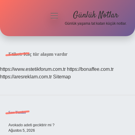
Günlük Notlar
menüyü
aç
Günlük yaşama tat katan küçük notlar.
Anasayfa
Gizlilik Politikası
Etiket:
Kaç tür alaşım vardır
Yasal Uyarı
https://www.estetikforum.com.tr
https://bonaffee.com.tr
https://aresreklam.com.tr
Sitemap
Hakkımızda
Sidebar
Son Yazılar
Avokado adeti geciktirir mi ?
Ağustos 5, 2026