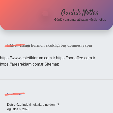
Günlük Notlar
menüyü
aç
Günlük yaşama tat katan küçük notlar.
Anasayfa
Gizlilik Politikası
Etiket:
Hangi hormon eksikliği baş dönmesi yapar
Yasal Uyarı
https://www.estetikforum.com.tr
https://bonaffee.com.tr
https://aresreklam.com.tr
Sitemap
Hakkımızda
Sidebar
Son Yazılar
Doğru üzerindeki noktalara ne denir ?
Ağustos 6, 2026