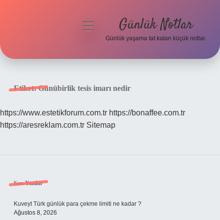
Günlük Notlar
menüyü
aç
Günlük yaşama tat katan küçük notlar.
Anasayfa
Gizlilik Politikası
Etiket:
Günübirlik tesis imarı nedir
Yasal Uyarı
https://www.estetikforum.com.tr
https://bonaffee.com.tr
https://aresreklam.com.tr
Sitemap
Hakkımızda
Sidebar
Son Yazılar
Kuveyt Türk günlük para çekme limiti ne kadar ?
Ağustos 8, 2026