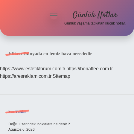
Günlük Notlar
menüyü
aç
Günlük yaşama tat katan küçük notlar.
Anasayfa
Gizlilik Politikası
Etiket:
Dünyada en temiz hava nerededir
Yasal Uyarı
https://www.estetikforum.com.tr
https://bonaffee.com.tr
https://aresreklam.com.tr
Sitemap
Hakkımızda
Sidebar
Son Yazılar
Doğru üzerindeki noktalara ne denir ?
Ağustos 6, 2026