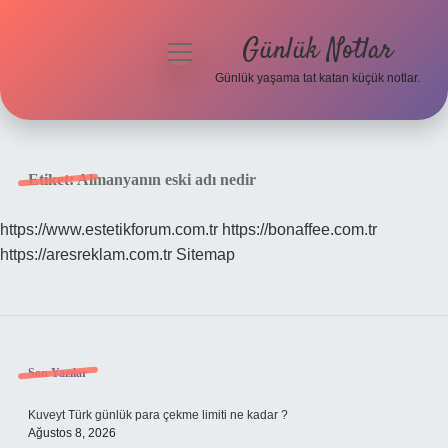
Günlük Notlar
menüyü
aç
Günlük yaşama tat katan küçük notlar.
Anasayfa
Gizlilik Politikası
Etiket:
Almanyanın eski adı nedir
Yasal Uyarı
https://www.estetikforum.com.tr
https://bonaffee.com.tr
https://aresreklam.com.tr
Sitemap
Hakkımızda
Sidebar
Son Yazılar
Kuveyt Türk günlük para çekme limiti ne kadar ?
Ağustos 8, 2026